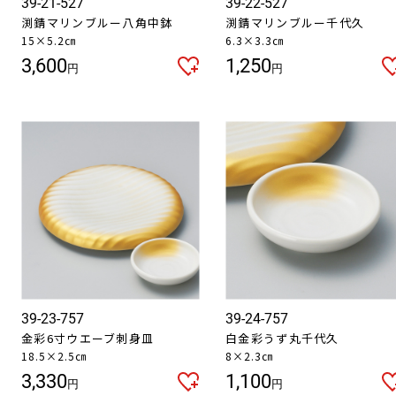
39-21-527
39-22-527
渕錆マリンブルー八角中鉢
渕錆マリンブルー千代久
15×5.2㎝
6.3×3.3㎝
3,600
1,250
円
円
39-23-757
39-24-757
金彩6寸ウエーブ刺身皿
白金彩うず丸千代久
18.5×2.5㎝
8×2.3㎝
3,330
1,100
円
円