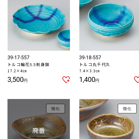
39-17-557
39-18-557
トルコ輪花5.5刺身鉢
トルコ丸千代久
17.2×4㎝
7.4×3.3㎝
3,500
1,400
円
円
強化
強化