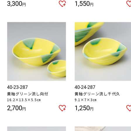
3,300
1,550
円
円
40-23-287
40-24-287
黄釉グリーン流し向付
黄釉グリーン流し千代久
16.2×13.5×5.5㎝
9.1×7×3㎝
2,700
1,250
円
円