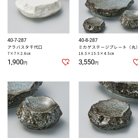
40-7-287
40-8-287
アラバスタ千代口
ミカゲステージプレート（丸
7×7×2.6㎝
16.5×15.5×4.5㎝
1,900
3,550
円
円