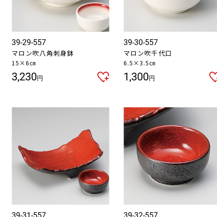
39-29-557
39-30-557
マロン吹八角刺身鉢
マロン吹千代口
15×6㎝
6.5×3.5㎝
3,230
1,300
円
円
39-31-557
39-32-557