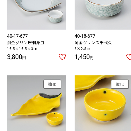
40-17-677
40-18-677
渕金グリン吹刺身皿
渕金グリン吹千代久
16.5×16.5×3㎝
6×2.8㎝
3,800
1,450
円
円
強化
強化