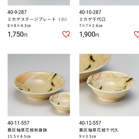
40-9-287
40-10-287
ミカゲステージプレート（小）
ミカゲ千代口
8×8×4.3㎝
7×7×2.6㎝
1,750
1,900
円
円
お買い物を続ける
カートへ進む
40-11-557
40-12-557
黄灰釉草花紋刺身鉢
黄灰釉草花紋千代久
15.5×4.5㎝
9×3.5㎝