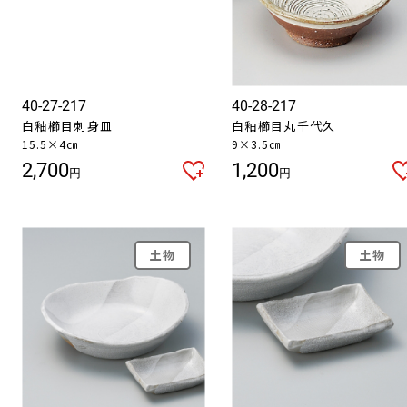
40-27-217
40-28-217
白釉櫛目刺身皿
白釉櫛目丸千代久
15.5×4㎝
9×3.5㎝
2,700
1,200
円
円
土物
土物