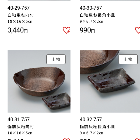
40-29-757
40-30-757
白釉重ね向付
白釉重ね長角小皿
18×16×5㎝
9×6.7×2㎝
3,440
990
円
円
土物
土物
40-31-757
40-32-757
備前灰釉向付
備前灰釉長角小皿
18×16×5㎝
9×6.7×2㎝