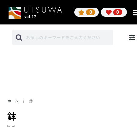
0
0
ホーム
鉢
/
鉢
bowl