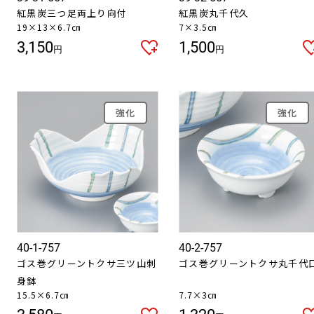
紅黒炭三つ足両上り向付
紅黒炭丸千代久
19×13×6.7㎝
7×3.5㎝
3,150
1,500
円
円
強化
強化
40-1-757
40-2-757
ゴス巻グリーントクサ三ツ山刺
ゴス巻グリーントクサ丸千代
身鉢
15.5×6.7㎝
7.7×3㎝