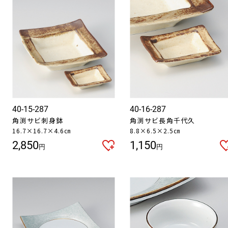
40-15-287
40-16-287
角渕サビ刺身鉢
角渕サビ長角千代久
16.7×16.7×4.6㎝
8.8×6.5×2.5㎝
2,850
1,150
円
円