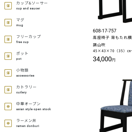
カップ&ソーサー
cup and saucer
マグ
mug
608-17-757
フリーカップ
高座椅子 背もたれ横型
free cup
調山吹
45×43×70（35）㎝
ポット
34,000
pot
円
小物類
accessories
カトラリー
cutlery
中華オープン
asian style open stock
ラーメン丼
ramen donburi