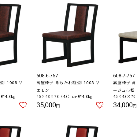
608-6-757
608-7-757
L1008 ヤ
高座椅子 背もたれ縦型L1008 ヤ
高座椅子 背
エモン
ージュ市松
･約4.3㎏
45×43×78（43）㎝･約4.8㎏
45×43×70
35,000
34,000
円
円