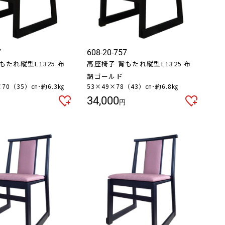
7
608-20-757
もたれ縦型L1325 布
高座椅子 背もたれ縦型L1325 布
調ゴールド
5×70（35）㎝･約6.3㎏
53×49×78（43）㎝･約6.8㎏
34,000
円