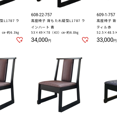
608-22-757
609-1-757
L1787 ラ
高座椅子 背もたれ縦型L1787 ラ
高座椅子 背
インハート 青
ティル赤
5）㎝･約6.3㎏
53×49×78（43）㎝･約6.8㎏
52.5×48.
34,000
33,000
円
円