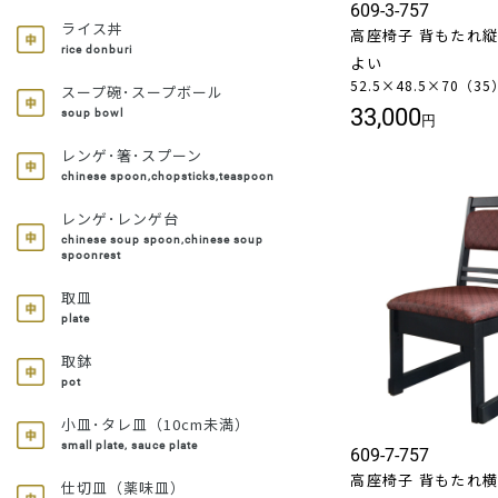
609-3-757
ライス丼
高座椅子 背もたれ縦型
rice donburi
よい
52.5×48.5×70（3
スープ碗･スープボール
33,000
soup bowl
円
レンゲ･箸･スプーン
chinese spoon,chopsticks,teaspoon
レンゲ･レンゲ台
chinese soup spoon,chinese soup
spoonrest
取皿
plate
取鉢
pot
小皿･タレ皿（10cm未満）
small plate, sauce plate
609-7-757
高座椅子 背もたれ横型
仕切皿（薬味皿）