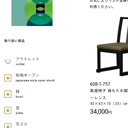
お気に入りリスト登録
利用ください。
取り扱い商品
アウトレット
outlet
和陶オープン
japanese style open stock
608-1-757
高座椅子 背もたれ縦型
鉢
ーレンス
bowl
45×43×70（35）㎝
皿
34,000
円
plate
天ぷら