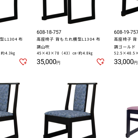
お買い物を続ける
カートへ進む
608-18-757
608-19-75
L1304 布
高座椅子 背もたれ横型L1304 布
高座椅子 背
調山吹
調ゴールド
･約4.3㎏
45×43×78（43）㎝･約4.8㎏
52.5×48.
35,000
33,000
円
円