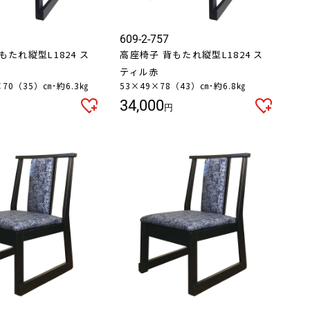
609-2-757
もたれ縦型L1824 ス
高座椅子 背もたれ縦型L1824 ス
ティル赤
5×70（35）㎝･約6.3㎏
53×49×78（43）㎝･約6.8㎏
34,000
円