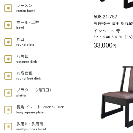
ラーメン
ramen bowl
608-21-757
ボール･玉丼
高座椅子 背もたれ縦型
bowl
インハート 青
52.5×48.5×70（3
丸皿
33,000
round plate
円
八角皿
octagon dish
丸高台皿
round foot dish
プラター（楕円皿）
platter
長角プレート 20㎝～30㎝
long square plate
多用丼･多用碗
multipurpose bowl