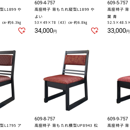
609-4-757
609-5-757
L1899 や
高座椅子 背もたれ縦型L1899 や
高座椅子 背
よい
葉 青
5）㎝･約6.3㎏
53×49×78（43）㎝･約6.8㎏
52.5×48.
34,000
33,000
円
円
609-8-757
609-9-757
L1795 ア
高座椅子 背もたれ横型UP8943 松
高座椅子 背