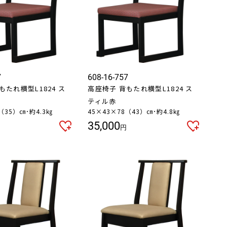
7
608-16-757
もたれ横型L1824 ス
高座椅子 背もたれ横型L1824 ス
ティル赤
（35）㎝･約4.3㎏
45×43×78（43）㎝･約4.8㎏
35,000
円