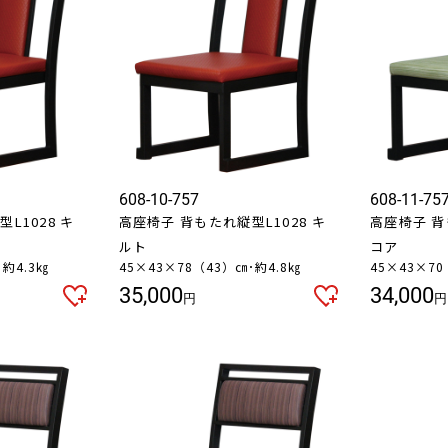
608-10-757
608-11-75
L1028 キ
高座椅子 背もたれ縦型L1028 キ
高座椅子 背
ルト
コア
･約4.3㎏
45×43×78（43）㎝･約4.8㎏
45×43×70
35,000
34,000
円
円