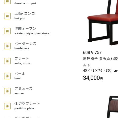
donabe hot pot
土鍋･コンロ
hot pot
洋陶オープン
western style open stock
ボーダーレス
borderless
608-9-757
高座椅子 背もたれ縦型
プレート
soba, udon
ルト
45×43×70（35）㎝
ボール
34,000
円
bowl
アミューズ
amuse
仕切りプレート
partition plate