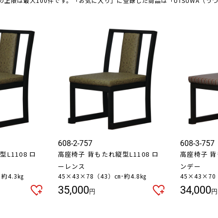
の上限は最大100件です。「お気に入り」に登録した商品は「UTSUWA（う
608-2-757
608-3-757
L1108 ロ
高座椅子 背もたれ縦型L1108 ロ
高座椅子 背
ーレンス
ンデー
･約4.3㎏
45×43×78（43）㎝･約4.8㎏
45×43×70
35,000
34,000
円
円