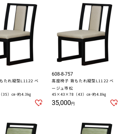
608-8-757
もたれ縦型L1122 ベ
高座椅子 背もたれ縦型L1122 ベ
ージュ市松
（35）㎝･約4.3㎏
45×43×78（43）㎝･約4.8㎏
35,000
円