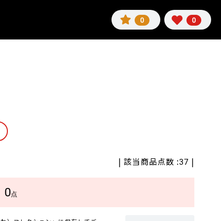
0
0
| 該当商品点数 :
|
37
0
数
点