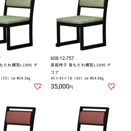
7
608-12-757
もたれ横型L1895 デ
高座椅子 背もたれ横型L1895 デ
コア
（35）㎝･約4.3㎏
45×43×78（43）㎝･約4.8㎏
35,000
円