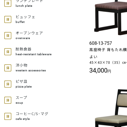
ランチプレート
lunch plate
ビュッフェ
buffet
オーブンウェア
ovenware
608-13-757
耐熱食器
高座椅子 背もたれ横型
heat-resistant tableware
よい
45×43×70（35）㎝
洋小物
34,000
western accessories
円
ピザ皿
pizza plate
スープ
soup
コーヒーC/S･マグ
cafe style