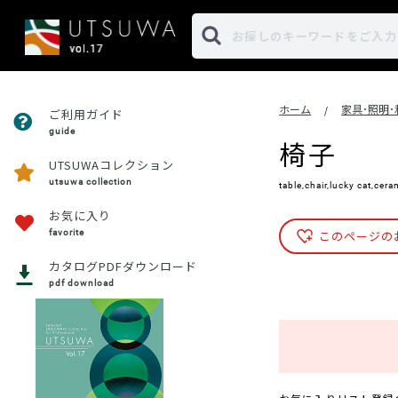
ホーム
家具･照明
/
ご利用ガイド
guide
椅子
UTSUWAコレクション
utsuwa collection
table,chair,lucky cat,cera
お気に入り
favorite
このページの
カタログPDFダウンロード
pdf download