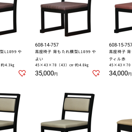
608-14-757
608-15-75
L1899 や
高座椅子 背もたれ横型L1899 や
高座椅子 背
よい
ティル赤
･約4.3㎏
45×43×78（43）㎝･約4.8㎏
45×43×70
35,000
34,000
円
円