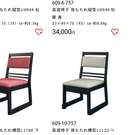
609-6-757
もたれ縦型U8944 松
高座椅子 背もたれ縦型U8944 松
葉 青
5×70（35）㎝･約6.3㎏
53×49×78（43）㎝･約6.8㎏
34,000
円
609-10-757
もたれ横型L1788 ラ
高座椅子 背もたれ横型L1122 ベ