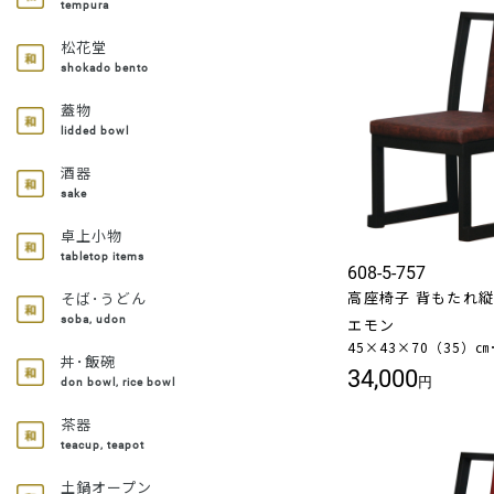
tempura
松花堂
shokado bento
蓋物
lidded bowl
酒器
sake
卓上小物
tabletop items
608-5-757
高座椅子 背もたれ縦型
そば･うどん
soba, udon
エモン
45×43×70（35）㎝
丼･飯碗
34,000
円
don bowl, rice bowl
茶器
teacup, teapot
土鍋オープン