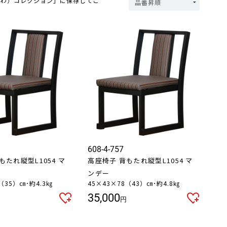
つわ）コレクション」に保存してご
608-4-757
もたれ縦型L1054 マ
高座椅子 背もたれ縦型L1054 マ
ンデー
（35）㎝･約4.3㎏
45×43×78（43）㎝･約4.8㎏
35,000
円