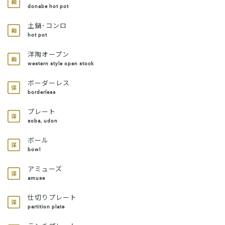
donabe hot pot
土鍋･コンロ
hot pot
洋陶オープン
western style open stock
ボーダーレス
borderless
プレート
soba, udon
ボール
bowl
アミューズ
amuse
仕切りプレート
partition plate