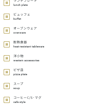
ランチプレート
lunch plate
ビュッフェ
buffet
オーブンウェア
ovenware
耐熱食器
heat-resistant tableware
洋小物
western accessories
ピザ皿
pizza plate
スープ
soup
コーヒーC/S･マグ
cafe style