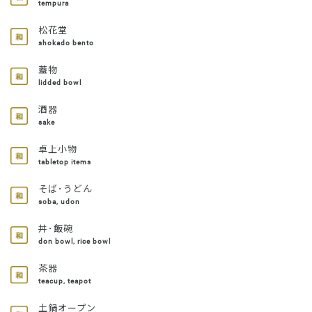
tempura
松花堂
shokado bento
蓋物
lidded bowl
酒器
sake
卓上小物
tabletop items
そば･うどん
soba, udon
丼･飯碗
don bowl, rice bowl
茶器
teacup, teapot
土鍋オープン