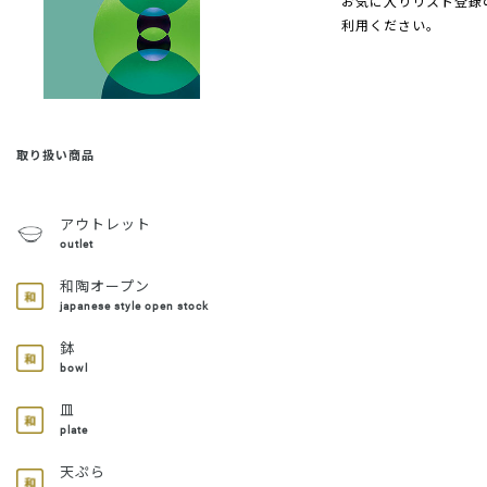
お気に入りリスト登録
利用ください。
取り扱い商品
アウトレット
outlet
和陶オープン
japanese style open stock
鉢
bowl
皿
plate
天ぷら