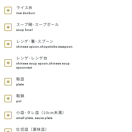
ライス丼
rice donburi
スープ碗･スープボール
soup bowl
レンゲ･箸･スプーン
chinese spoon,chopsticks,teaspoon
レンゲ･レンゲ台
chinese soup spoon,chinese soup
spoonrest
取皿
plate
取鉢
pot
小皿･タレ皿（10cm未満）
small plate, sauce plate
仕切皿（薬味皿）