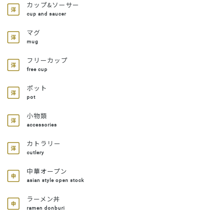
カップ&ソーサー
cup and saucer
マグ
mug
フリーカップ
free cup
ポット
pot
小物類
accessories
カトラリー
cutlery
中華オープン
asian style open stock
ラーメン丼
ramen donburi