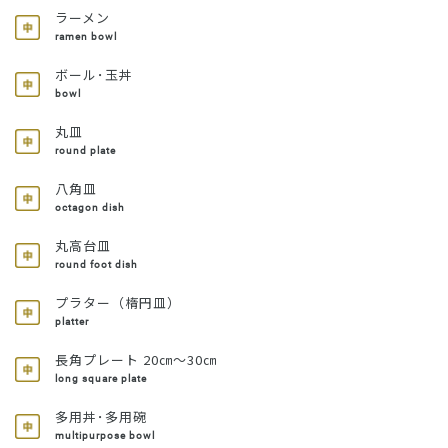
ラーメン
ramen bowl
ボール･玉丼
bowl
丸皿
round plate
八角皿
octagon dish
丸高台皿
round foot dish
プラター（楕円皿）
platter
長角プレート 20㎝～30㎝
long square plate
多用丼･多用碗
multipurpose bowl