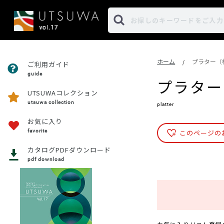
ホーム
プラター（
/
ご利用ガイド
guide
プラター
UTSUWAコレクション
utsuwa collection
platter
お気に入り
favorite
このページの
カタログPDFダウンロード
pdf download