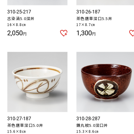
310-25-217
310-26-187
古染渦5.0深丼
茶色唐草深口5.5丼
16×8.8㎝
17×8.7㎝
2,050
1,300
円
円
お買い物を続ける
カートへ進む
310-27-187
310-28-287
茶色唐草深口5.0丼
錆丸紋5.0深口丼
15.6×8㎝
15.3×8.6㎝