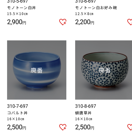
310-5-697
310-6-697
モノトーン白丼
モノトーン白お好み碗
15.5×10㎝
12.5×8㎝
2,900
2,200
円
円
310-7-697
310-8-697
コバルト丼
蛸唐草丼
16×10㎝
16×10㎝
2,500
2,500
円
円