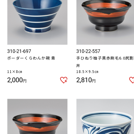
310-21-697
310-22-557
ボーダーくらわんか碗 青
手ひねり柚子黒赤刷毛6.0尻割
丼
11×8㎝
18.5×9.5㎝
2,000
2,810
円
円