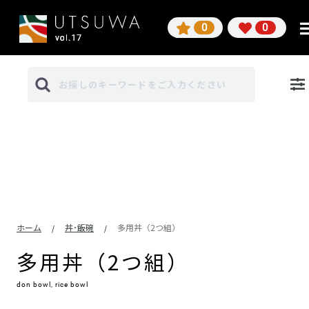
0
0
ホーム
丼･飯碗
多用丼（2つ組）
/
/
多用丼（2つ組）
don bowl, rice bowl