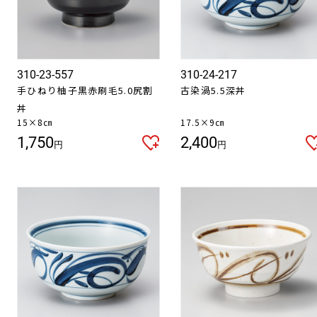
310-23-557
310-24-217
手ひねり柚子黒赤刷毛5.0尻割
古染渦5.5深丼
丼
15×8㎝
17.5×9㎝
1,750
2,400
円
円