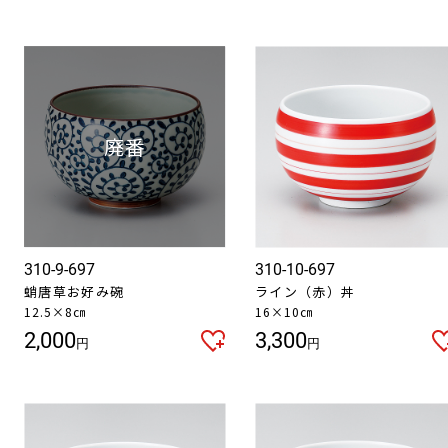
310-9-697
310-10-697
蛸唐草お好み碗
ライン（赤）丼
12.5×8㎝
16×10㎝
2,000
3,300
円
円