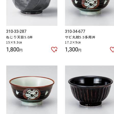
310-33-287
310-34-677
ねじり天目5.0丼
サビ丸紋5.5多用丼
15×9.3㎝
17.2×9㎝
1,800
1,300
円
円