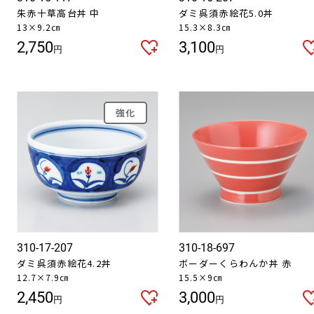
朱赤十草高台丼 中
ダミ呉須赤絵花5.0丼
13×9.2㎝
15.3×8.3㎝
2,750
3,100
円
円
強化
310-17-207
310-18-697
ダミ呉須赤絵花4.2丼
ボーダーくらわんか丼 赤
12.7×7.9㎝
15.5×9㎝
2,450
3,000
円
円