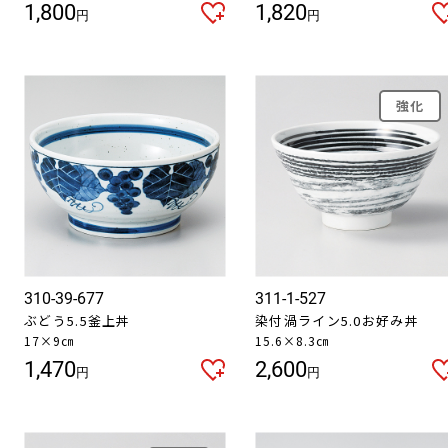
1,800
1,820
円
円
強化
310-39-677
311-1-527
ぶどう5.5釜上丼
染付渦ライン5.0お好み丼
17×9㎝
15.6×8.3㎝
1,470
2,600
円
円