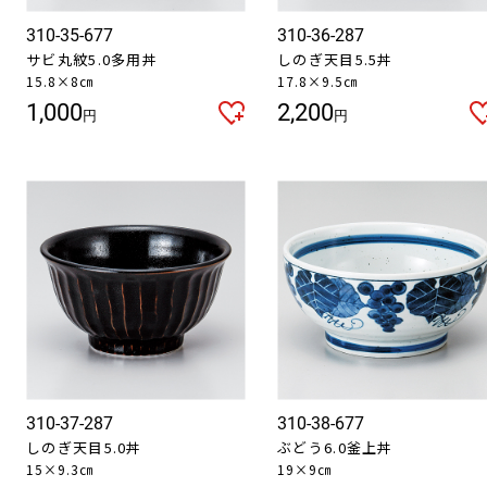
310-35-677
310-36-287
サビ丸紋5.0多用丼
しのぎ天目5.5丼
15.8×8㎝
17.8×9.5㎝
1,000
2,200
円
円
310-37-287
310-38-677
しのぎ天目5.0丼
ぶどう6.0釜上丼
15×9.3㎝
19×9㎝