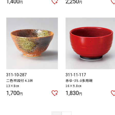
1,400
2,250
円
円
311-10-287
311-11-117
二色吹段付4.3丼
赤ゆづ5.0多用碗
13×8㎝
16×9.8㎝
1,700
1,830
円
円