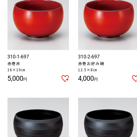
310-1-697
310-2-697
赤巻丼
赤巻お好み碗
16×10㎝
12.5×8㎝
5,000
4,000
円
円