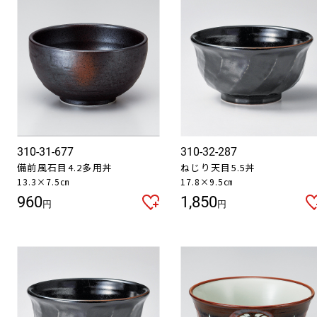
310-31-677
310-32-287
備前風石目4.2多用丼
ねじり天目5.5丼
13.3×7.5㎝
17.8×9.5㎝
960
1,850
円
円