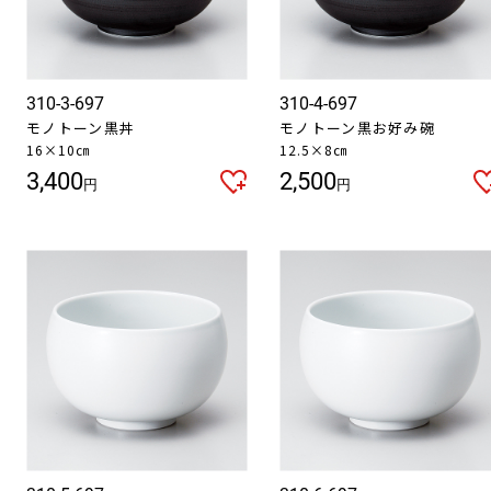
310-3-697
310-4-697
モノトーン黒丼
モノトーン黒お好み碗
16×10㎝
12.5×8㎝
3,400
2,500
円
円