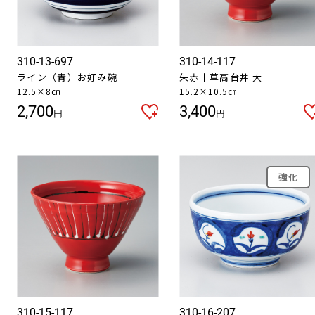
310-13-697
310-14-117
ライン（青）お好み碗
朱赤十草高台丼 大
12.5×8㎝
15.2×10.5㎝
2,700
3,400
円
円
強化
310-15-117
310-16-207