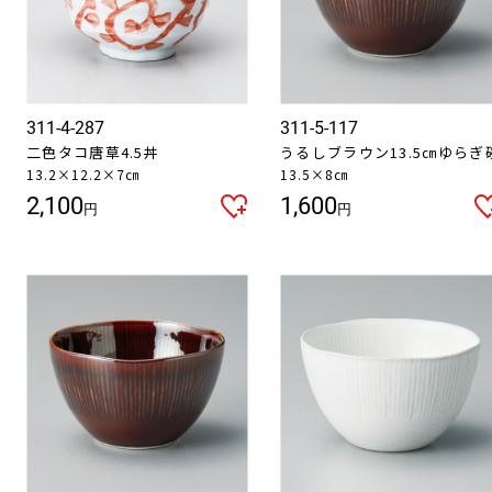
311-4-287
311-5-117
二色タコ唐草4.5丼
うるしブラウン13.5㎝ゆらぎ
13.2×12.2×7㎝
13.5×8㎝
2,100
1,600
円
円