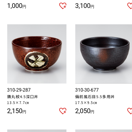
1,000
3,100
円
円
310-29-287
310-30-677
錆丸紋4.5深口丼
備前風石目5.5多用丼
13.5×7.7㎝
17.5×9.5㎝
2,150
2,050
円
円