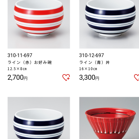
310-11-697
310-12-697
ライン（赤）お好み碗
ライン（青）丼
12.5×8㎝
16×10㎝
2,700
3,300
円
円