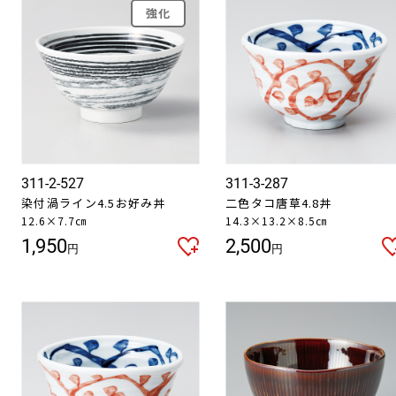
強化
311-2-527
311-3-287
染付渦ライン4.5お好み丼
二色タコ唐草4.8丼
12.6×7.7㎝
14.3×13.2×8.5㎝
1,950
2,500
円
円