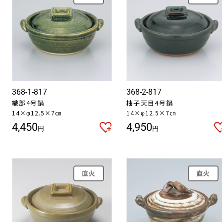
368-1-817
368-2-817
織部4号鍋
柚子天目4号鍋
14×φ12.5×7㎝
14×φ12.5×7㎝
4,450
4,950
円
円
直火
直火