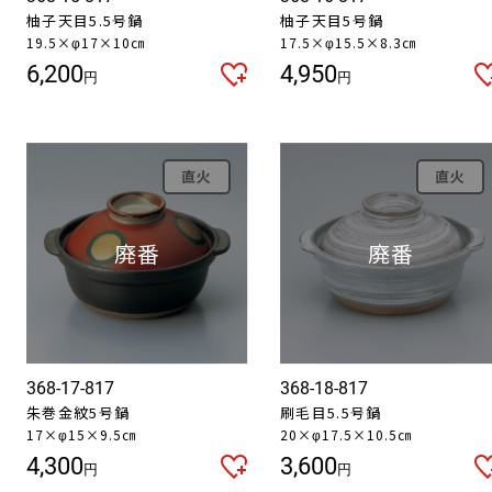
柚子天目5.5号鍋
柚子天目5号鍋
19.5×φ17×10㎝
17.5×φ15.5×8.3㎝
6,200
4,950
円
円
直火
直火
368-17-817
368-18-817
朱巻金紋5号鍋
刷毛目5.5号鍋
17×φ15×9.5㎝
20×φ17.5×10.5㎝
4,300
3,600
円
円