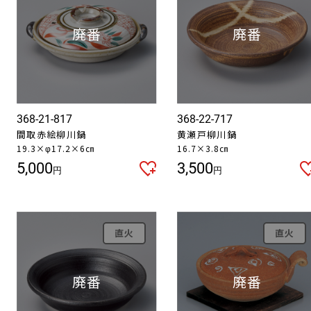
368-21-817
368-22-717
間取赤絵柳川鍋
黄瀬戸柳川鍋
19.3×φ17.2×6㎝
16.7×3.8㎝
5,000
3,500
円
円
直火
直火