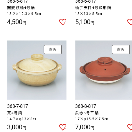
368-5-817
368-6-817
窯変鉄釉4号鍋
柚子天目4号深形鍋
15.2×12.3×9.5㎝
15×13×8.5㎝
4,500
5,100
円
円
直火
直火
368-7-817
368-8-817
茶4号鍋
鉄赤5号平鍋
14.7×φ13×8㎝
17×φ15.5×7.5㎝
3,000
7,000
円
円