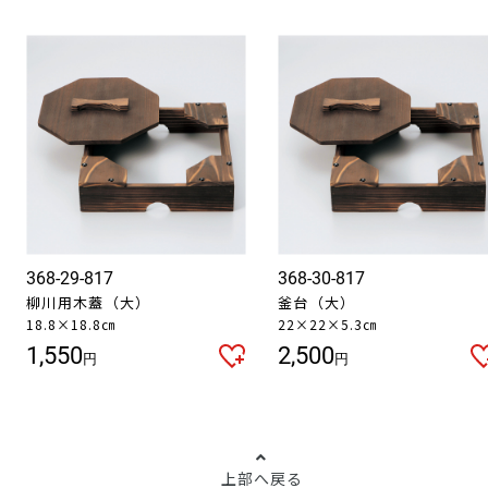
368-29-817
368-30-817
柳川用木蓋（大）
釜台（大）
18.8×18.8㎝
22×22×5.3㎝
1,550
2,500
円
円
上部へ戻る