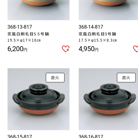
368-13-817
368-14-817
京風白刷毛目5.5号鍋
京風白刷毛目5号鍋
19.5×φ17×10㎝
17.5×φ15.5×8.3㎝
6,200
4,950
円
円
直火
直火
お買い物を続ける
カートへ進む
368-15-817
368-16-817