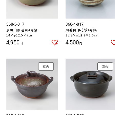
368-3-817
368-4-817
京風白刷毛目4号鍋
刷毛目印花紋4号鍋
14×φ12.5×7㎝
15.2×φ12.3×9.5㎝
4,950
4,500
円
円
直火
直火