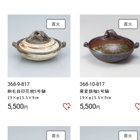
直火
直火
368-9-817
368-10-817
刷毛目印花紋5号鍋
窯変鉄釉5号鍋
19×φ15.5×9㎝
19×φ15.5×9㎝
5,500
5,500
円
円
直火
直火