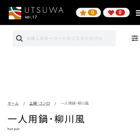
0
0
ホーム
土鍋･コンロ
一人用鍋･柳川風
/
/
一人用鍋･柳川風
hot pot