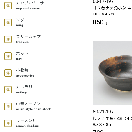
80-17-197
カップ&ソーサー
ゴス巻ナデ角小鉢 
cup and saucer
10.8×4.7㎝
マグ
850
円
mug
フリーカップ
free cup
ポット
pot
小物類
accessories
カトラリー
cutlery
中華オープン
asian style open stock
80-21-197
焼〆ナデ角小鉢（小
ラーメン丼
9.3×3.8㎝
ramen donburi