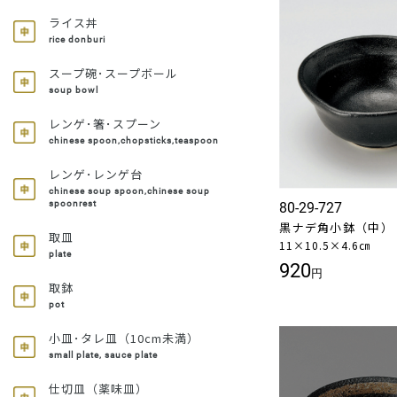
ライス丼
rice donburi
スープ碗･スープボール
soup bowl
レンゲ･箸･スプーン
chinese spoon,chopsticks,teaspoon
レンゲ･レンゲ台
chinese soup spoon,chinese soup
spoonrest
80-29-727
黒ナデ角小鉢（中）
取皿
11×10.5×4.6㎝
plate
920
円
取鉢
pot
小皿･タレ皿（10cm未満）
small plate, sauce plate
仕切皿（薬味皿）