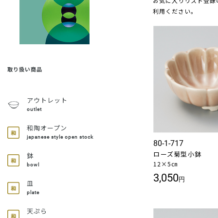
お気に入りリスト登録
利用ください。
取り扱い商品
アウトレット
outlet
和陶オープン
japanese style open stock
80-1-717
ローズ菊型小鉢
鉢
12×5㎝
bowl
3,050
円
皿
plate
天ぷら