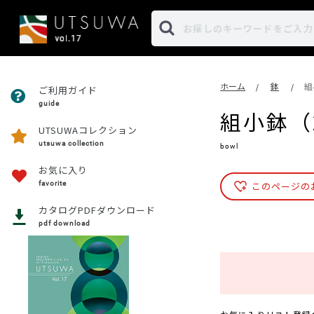
ホーム
鉢
組
/
/
ご利用ガイド
guide
組小鉢（
UTSUWAコレクション
utsuwa collection
bowl
お気に入り
favorite
このページの
カタログPDFダウンロード
pdf download