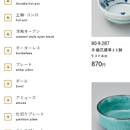
donabe hot pot
土鍋･コンロ
hot pot
洋陶オープン
western style open stock
80-9-287
ボーダーレス
手描花唐草3.5鉢
borderless
9.3×4㎝
870
プレート
円
soba, udon
ボール
bowl
アミューズ
amuse
仕切りプレート
partition plate