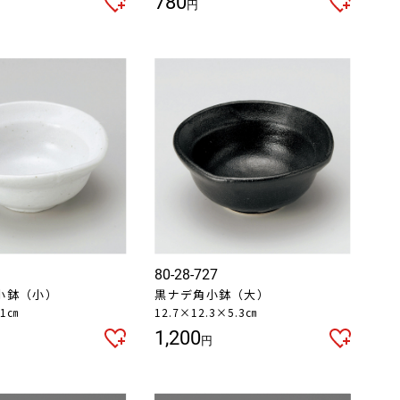
780
円
80-28-727
小鉢（小）
黒ナデ角小鉢（大）
.1㎝
12.7×12.3×5.3㎝
1,200
円