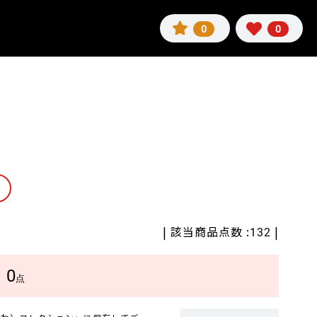
0
0
| 該当商品点数 :
|
132
0
数
点