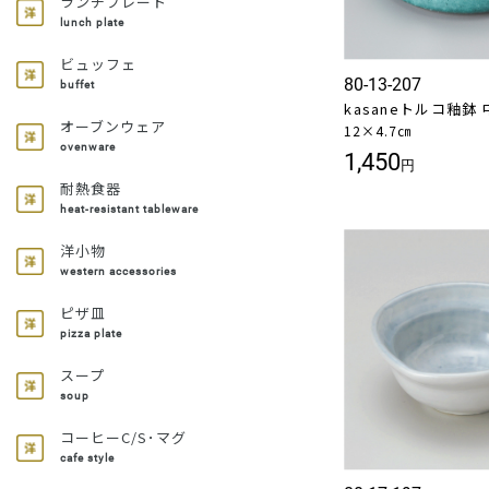
ランチプレート
lunch plate
ビュッフェ
80-13-207
buffet
kasaneトルコ釉鉢 
オーブンウェア
12×4.7㎝
ovenware
1,450
円
耐熱食器
heat-resistant tableware
洋小物
western accessories
ピザ皿
pizza plate
スープ
soup
コーヒーC/S･マグ
cafe style