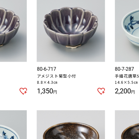
80-6-717
80-7-287
アメジスト菊型小付
手描花唐草5
8.8×4.3㎝
14.6×5.5㎝
1,350
2,200
円
円