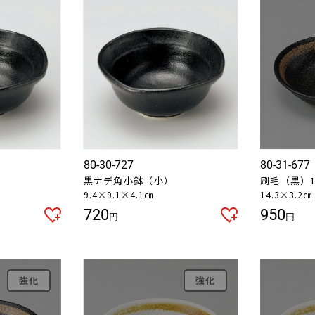
80-30-727
80-31-677
黒ナデ角小鉢（小）
刷毛（黒）
9.4×9.1×4.1㎝
14.3×3.2㎝
720
950
円
円
強化
強化