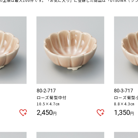
の上限は最大100件です。「お気に入り」に登録した商品は「UTSUWA（う
80-2-717
80-3-717
ローズ菊型中付
ローズ菊型
10.5×4.7㎝
8.8×4.3㎝
2,450
1,350
円
円