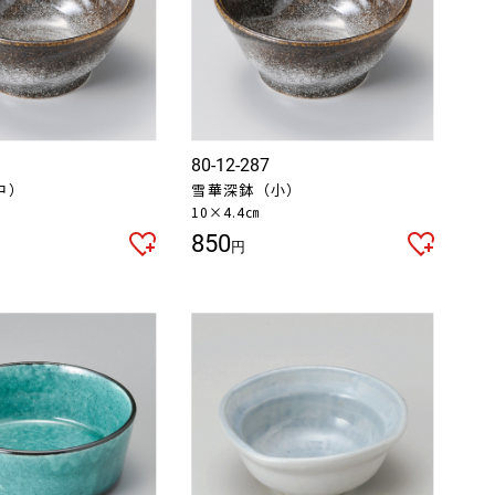
80-12-287
中）
雪華深鉢（小）
10×4.4㎝
850
円