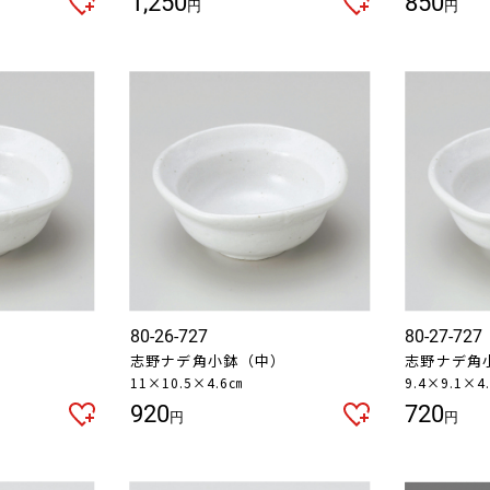
1,250
850
円
円
80-26-727
80-27-727
）
志野ナデ角小鉢（中）
志野ナデ角
11×10.5×4.6㎝
9.4×9.1×4
920
720
円
円