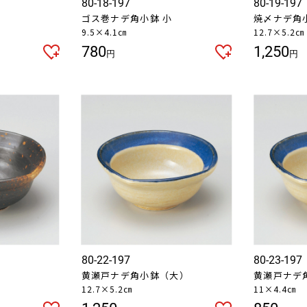
80-18-197
80-19-197
お買い物を続ける
カートへ進む
中
ゴス巻ナデ角小鉢 小
焼〆ナデ角
9.5×4.1㎝
12.7×5.2㎝
780
1,250
円
円
80-22-197
80-23-197
）
黄瀬戸ナデ角小鉢（大）
黄瀬戸ナデ
12.7×5.2㎝
11×4.4㎝