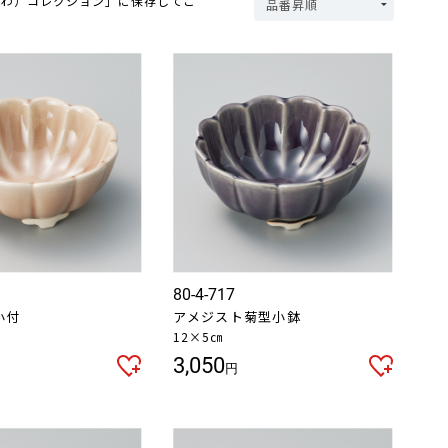
つわ）コレクション」に保存してご
80-4-717
小付
アメジスト菊型小鉢
12×5㎝
3,050
円