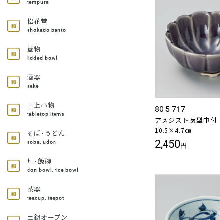
tempura
松花堂
shokado bento
蓋物
lidded bowl
酒器
sake
卓上小物
80-5-717
tabletop items
アメジスト菊型中付
10.5×4.7㎝
そば･うどん
2,450
soba, udon
円
丼･飯碗
don bowl, rice bowl
茶器
teacup, teapot
土鍋オープン