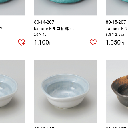
80-14-207
80-15-207
中
kasaneトルコ釉鉢 小
kasane
10×4㎝
8.8×2.5㎝
1,100
1,050
円
円