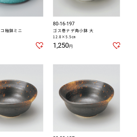
80-16-197
トルコ釉鉢ミニ
ゴス巻ナデ角小鉢 大
12.8×5.5㎝
1,250
円