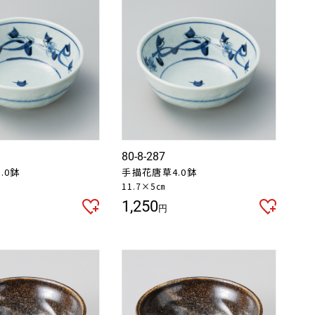
80-8-287
.0鉢
手描花唐草4.0鉢
11.7×5㎝
1,250
円