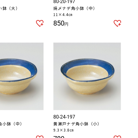
80-20-197
小鉢（大）
焼〆ナデ角小鉢（中）
11×4.4㎝
850
円
80-24-197
角小鉢（中）
黄瀬戸ナデ角小鉢（小）
9.3×3.8㎝