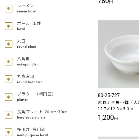
780
円
ラーメン
ramen bowl
ボール･玉丼
bowl
丸皿
round plate
八角皿
octagon dish
丸高台皿
round foot dish
プラター（楕円皿）
80-25-727
platter
志野ナデ角小鉢（大
12.7×12.3×5.3㎝
長角プレート 20㎝～30㎝
1,200
long square plate
円
多用丼･多用碗
multipurpose bowl