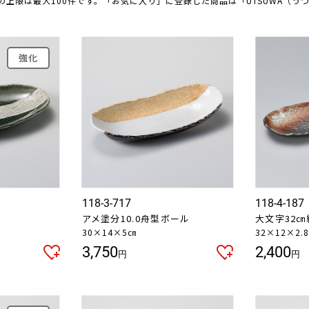
の上限は最大100件です。「お気に入り」に登録した商品は「UTSUWA（う
強化
118-3-717
118-4-187
アメ塗分10.0舟型ボール
大文字32㎝
30×14×5㎝
32×12×2.
3,750
2,400
円
円