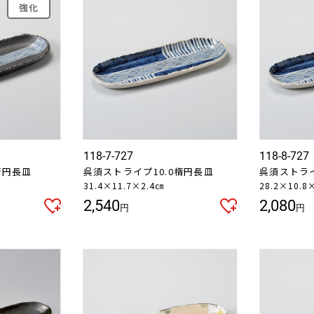
強化
118-7-727
118-8-727
楕円長皿
呉須ストライプ10.0楕円長皿
呉須ストライ
31.4×11.7×2.4㎝
28.2×10.8
2,540
2,080
円
円