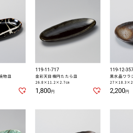
119-11-717
119-12-35
焼物皿
金彩天目楕円たたら皿
黒水晶ワラ
26.8×11.2×2.7㎝
27×18.3×2
1,800
2,200
円
円