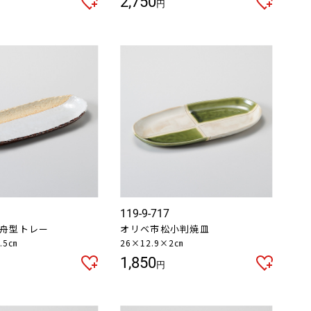
2,750
円
119-9-717
0舟型トレー
オリベ市松小判焼皿
.5㎝
26×12.9×2㎝
1,850
円