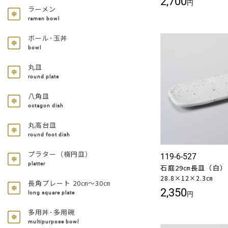
2,700
円
ラーメン
ramen bowl
ボール･玉丼
bowl
丸皿
round plate
八角皿
octagon dish
丸高台皿
round foot dish
プラター（楕円皿）
119-6-527
platter
石庭29㎝長皿（白）
28.8×12×2.3㎝
長角プレート 20㎝～30㎝
2,350
long square plate
円
多用丼･多用碗
multipurpose bowl