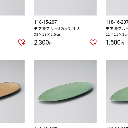
118-15-207
118-16-20
モア淡ブルー32㎝長皿 大
モア淡ブルー
32×13×2.5㎝
21×11×2
2,300
1,500
円
円