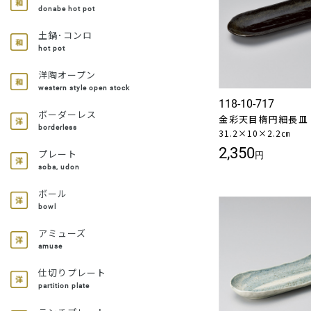
donabe hot pot
土鍋･コンロ
hot pot
洋陶オープン
western style open stock
118-10-717
ボーダーレス
金彩天目楕円細長皿
borderless
31.2×10×2.2㎝
2,350
プレート
円
soba, udon
ボール
bowl
アミューズ
amuse
仕切りプレート
partition plate