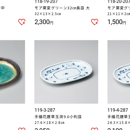
118-19-207
118-20-20
お買い物を続ける
カートへ進む
 中
モア窯変グリーン32㎝長皿 大
モア窯変グリ
32×13×2.5㎝
21×11×2
2,300
1,500
円
円
119-3-287
119-4-287
手描花唐草玉渕9.0小判皿
手描花唐草玉
27.6×18×2.8㎝
24.3×15.8