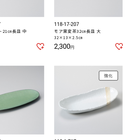
7
118-17-207
21㎝長皿 中
モア窯変茶32㎝長皿 大
㎝
32×13×2.5㎝
2,300
円
強化