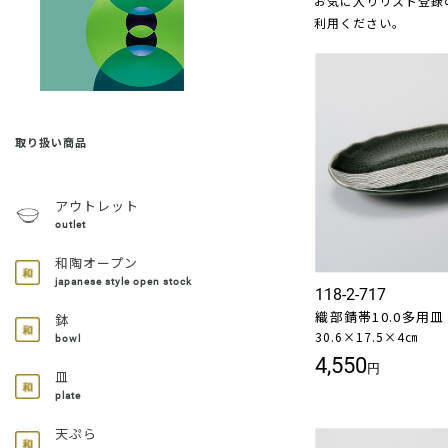
お気に入りリスト登録
利用ください。
取り扱い商品
アウトレット
outlet
和陶オープン
japanese style open stock
118-2-717
織部錆帯10.0多用皿
鉢
30.6×17.5×4㎝
bowl
4,550
円
皿
plate
天ぷら