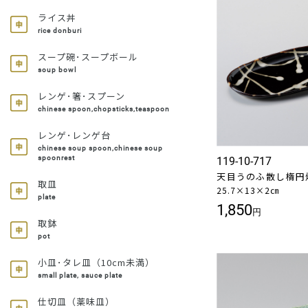
ライス丼
rice donburi
スープ碗･スープボール
soup bowl
レンゲ･箸･スプーン
chinese spoon,chopsticks,teaspoon
レンゲ･レンゲ台
chinese soup spoon,chinese soup
spoonrest
119-10-717
天目うのふ散し楕円
取皿
25.7×13×2㎝
plate
1,850
円
取鉢
pot
小皿･タレ皿（10cm未満）
small plate, sauce plate
仕切皿（薬味皿）