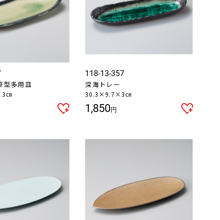
7
118-13-357
笹型多用皿
深海トレー
×3㎝
30.3×9.7×3㎝
1,850
円