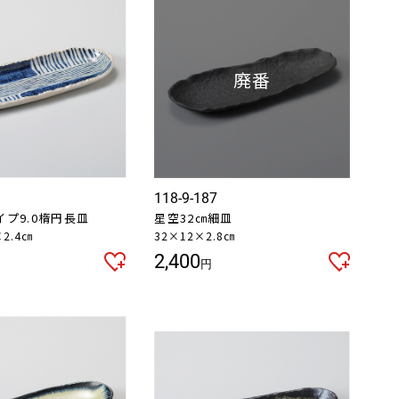
118-9-187
プ9.0楕円長皿
星空32㎝細皿
×2.4㎝
32×12×2.8㎝
2,400
円