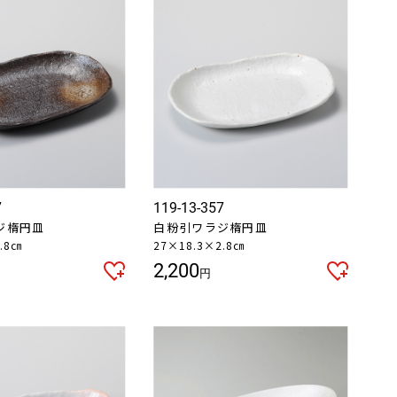
7
119-13-357
ジ楕円皿
白粉引ワラジ楕円皿
.8㎝
27×18.3×2.8㎝
2,200
円