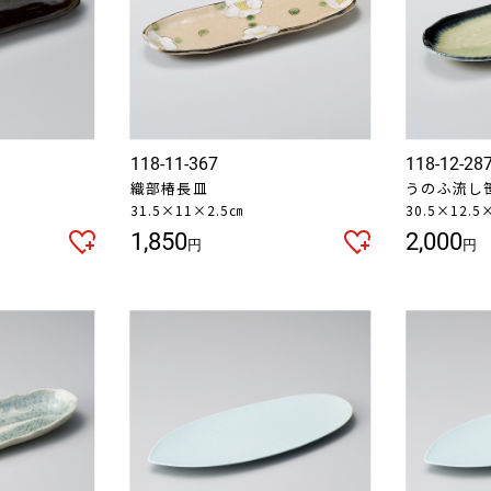
118-11-367
118-12-28
織部椿長皿
うのふ流し
31.5×11×2.5㎝
30.5×12.5
1,850
2,000
円
円