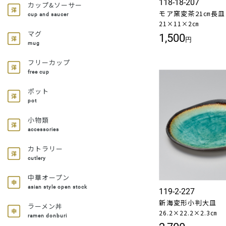
118-18-207
カップ&ソーサー
モア窯変茶21㎝長皿
cup and saucer
21×11×2㎝
マグ
1,500
円
mug
フリーカップ
free cup
ポット
pot
小物類
accessories
カトラリー
cutlery
中華オープン
asian style open stock
119-2-227
新海変形小判大皿
ラーメン丼
26.2×22.2×2.3㎝
ramen donburi