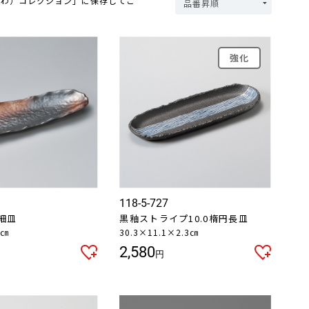
つわ）コレクション」に保存してご
強化
118-5-727
細皿
黒釉ストライプ10.0楕円長皿
8㎝
30.3×11.1×2.3㎝
2,580
円