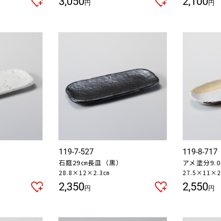
3,050
2,100
円
円
119-7-527
119-8-717
石庭29㎝長皿（黒）
アメ塗分9.
28.8×12×2.3㎝
27.5×11×2
2,350
2,550
円
円