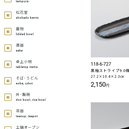
tempura
松花堂
shokado bento
蓋物
lidded bowl
酒器
sake
卓上小物
118-6-727
tabletop items
黒釉ストライプ9.0
27.2×10.4×2.3㎝
そば･うどん
2,150
soba, udon
円
丼･飯碗
don bowl, rice bowl
茶器
teacup, teapot
土鍋オープン