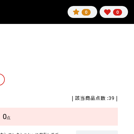
0
0
| 該当商品点数 :
|
39
0
数
点