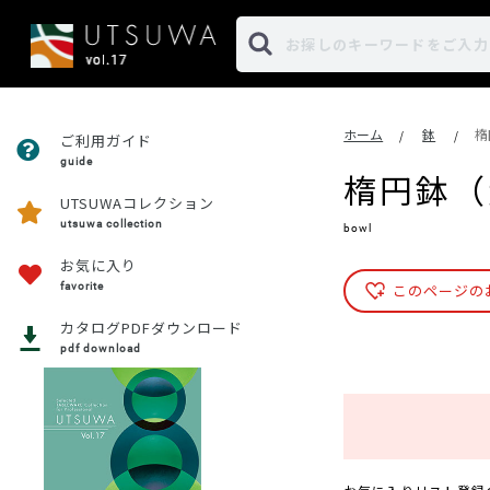
ホーム
鉢
楕
/
/
ご利用ガイド
guide
楕円鉢（
UTSUWAコレクション
utsuwa collection
bowl
お気に入り
favorite
このページの
カタログPDFダウンロード
pdf download