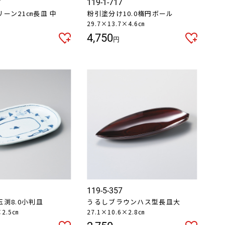
7
119-1-717
ーン21㎝長皿 中
粉引塗分け10.0楕円ボール
㎝
29.7×13.7×4.6㎝
4,750
円
119-5-357
渕8.0小判皿
うるしブラウンハス型長皿大
×2.5㎝
27.1×10.6×2.8㎝