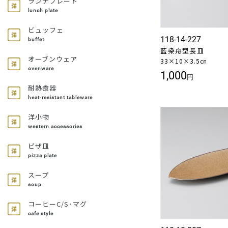
ランチプレート
lunch plate
ビュッフェ
118-14-227
buffet
藍染舟型長皿
オーブンウェア
33×10×3.5㎝
ovenware
1,000
円
耐熱食器
heat-resistant tableware
洋小物
western accessories
ピザ皿
pizza plate
スープ
soup
コーヒーC/S･マグ
cafe style