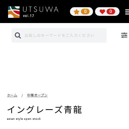
0
0
ホーム
中華オープン
/
イングレーズ青龍
asian style open stock