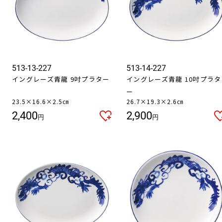
お買い物を続ける
カートへ進む
513-13-227
513-14-227
イングレーズ青龍 9吋プラター
イングレーズ青龍 10吋プラタ
ー
23.5×16.6×2.5㎝
26.7×19.3×2.6㎝
2,400
2,900
円
円