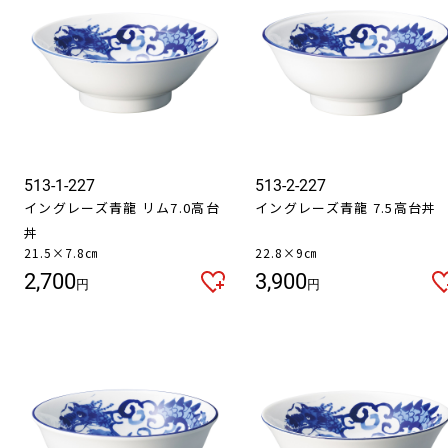
513-1-227
513-2-227
イングレーズ青龍 リム7.0高台
イングレーズ青龍 7.5高台丼
丼
21.5×7.8㎝
22.8×9㎝
2,700
3,900
円
円