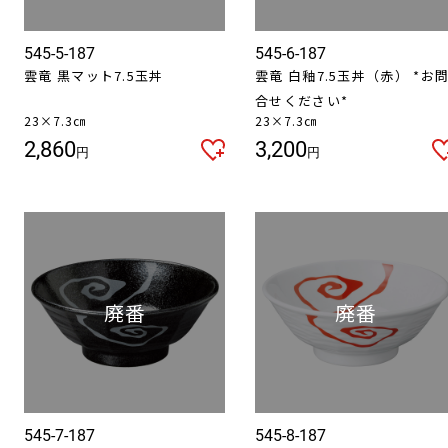
545-5-187
545-6-187
雲竜 黒マット7.5玉丼
雲竜 白釉7.5玉丼（赤） *お
合せください*
23×7.3㎝
23×7.3㎝
お買い物を続ける
カートへ進む
2,860
3,200
円
円
545-7-187
545-8-187