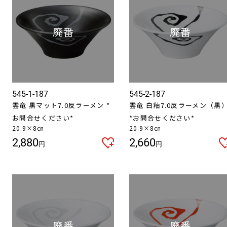
545-1-187
545-2-187
雲竜 黒マット7.0反ラーメン *
雲竜 白釉7.0反ラーメン（黒
お問合せください*
*お問合せください*
20.9×8㎝
20.9×8㎝
2,880
2,660
円
円