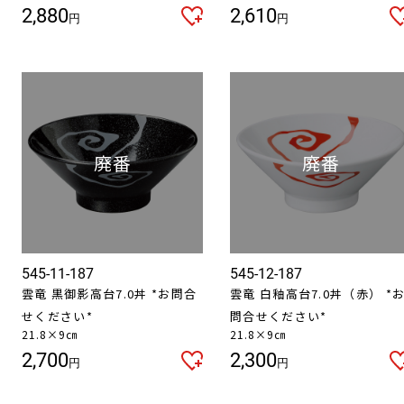
2,880
2,610
円
円
545-11-187
545-12-187
雲竜 黒御影高台7.0丼 *お問合
雲竜 白釉高台7.0丼（赤） *
せください*
問合せください*
21.8×9㎝
21.8×9㎝
2,700
2,300
円
円