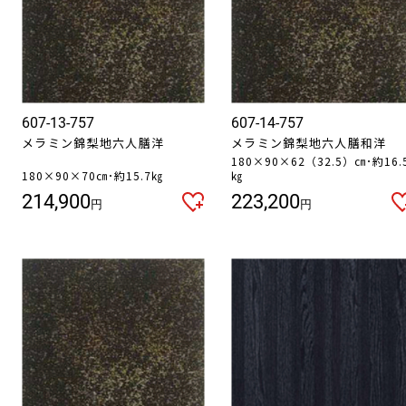
607-13-757
607-14-757
メラミン錦梨地六人膳洋
メラミン錦梨地六人膳和洋
180×90×62（32.5）㎝･約16.
180×90×70㎝･約15.7㎏
㎏
214,900
223,200
円
円