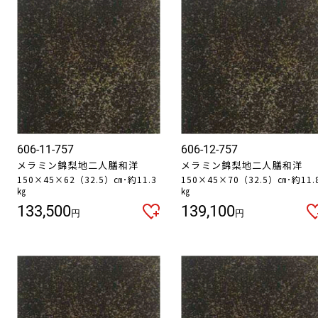
606-11-757
606-12-757
メラミン錦梨地二人膳和洋
メラミン錦梨地二人膳和洋
150×45×62（32.5）㎝･約11.3
150×45×70（32.5）㎝･約11.
㎏
㎏
133,500
139,100
円
円