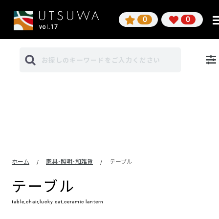
0
0
ホーム
家具･照明･和雑貨
テーブル
/
/
テーブル
table,chair,lucky cat,ceramic lantern