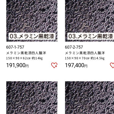
お買い物を続ける
カートへ進む
607-1-757
607-2-757
メラミン黒乾漆四人膳洋
メラミン黒乾漆四人膳洋
150×90×62㎝･約14㎏
150×90×70㎝･約14.5㎏
191,900
197,400
円
円