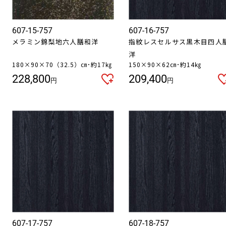
607-15-757
607-16-757
メラミン錦梨地六人膳和洋
指紋レスセルサス黒木目四人
洋
180×90×70（32.5）㎝･約17㎏
150×90×62㎝･約14㎏
228,800
209,400
円
円
607-17-757
607-18-757