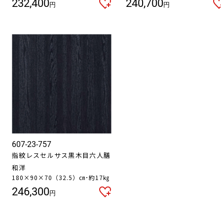
232,400
240,700
円
円
607-23-757
指紋レスセルサス黒木目六人膳
和洋
180×90×70（32.5）㎝･約17㎏
246,300
円