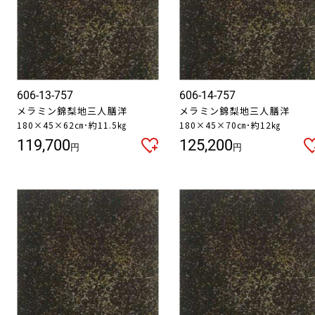
606-13-757
606-14-757
メラミン錦梨地三人膳洋
メラミン錦梨地三人膳洋
180×45×62㎝･約11.5㎏
180×45×70㎝･約12㎏
119,700
125,200
円
円