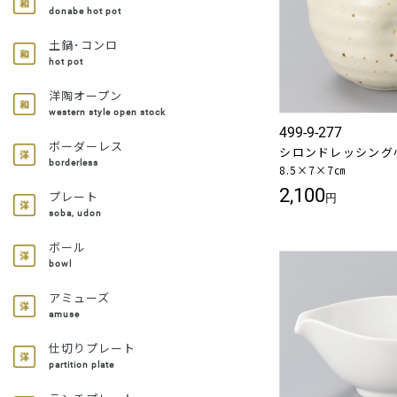
donabe hot pot
土鍋･コンロ
hot pot
洋陶オープン
western style open stock
499-9-277
ボーダーレス
シロンドレッシング
borderless
8.5×7×7㎝
2,100
プレート
円
soba, udon
ボール
bowl
アミューズ
amuse
仕切りプレート
partition plate