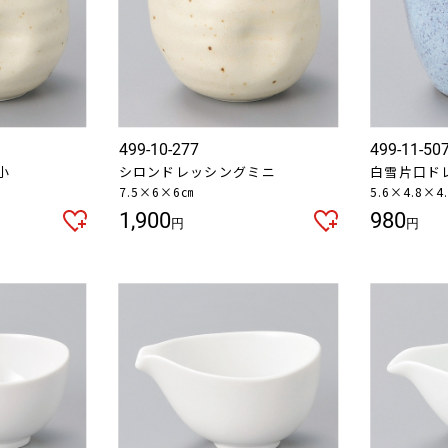
499-10-277
499-11-50
小
シロンドレッシングミニ
白雪片口ド
7.5×6×6㎝
5.6×4.8×4
1,900
980
円
円