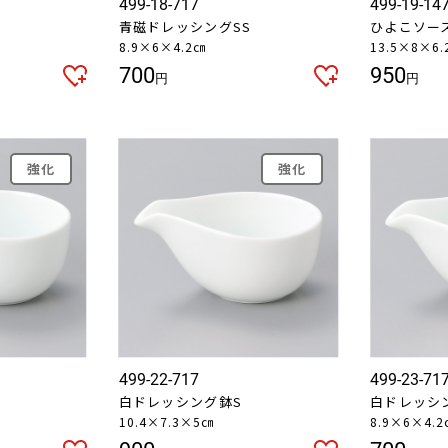
499-18-717
499-19-14
お買い物を続ける
カートへ進む
青磁ドレッシングSS
ひよこソー
8.9×6×4.2㎝
13.5×8×6.
700
950
円
円
強化
強化
499-22-717
499-23-71
白ドレッシング鉢S
白ドレッシ
10.4×7.3×5㎝
8.9×6×4.