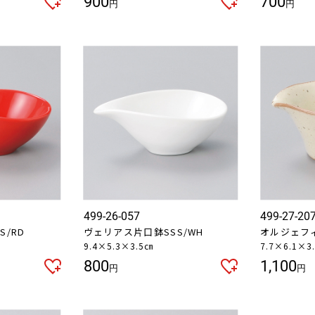
900
700
円
円
499-26-057
499-27-20
/RD
ヴェリアス片口鉢SSS/WH
オルジェフ
9.4×5.3×3.5㎝
7.7×6.1×3
800
1,100
円
円