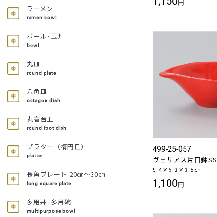
1,150
円
ラーメン
ramen bowl
ボール･玉丼
bowl
丸皿
round plate
八角皿
octagon dish
丸高台皿
round foot dish
プラター（楕円皿）
499-25-057
platter
ヴェリアス片口鉢SSS
9.4×5.3×3.5㎝
長角プレート 20㎝～30㎝
1,100
long square plate
円
多用丼･多用碗
multipurpose bowl