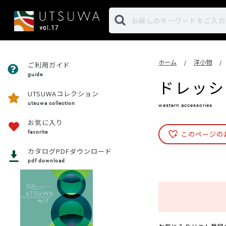
ホーム
洋小物
/
/
ご利用ガイド
guide
ドレッシ
UTSUWAコレクション
utsuwa collection
western accessories
お気に入り
favorite
このページの
カタログPDFダウンロード
pdf download