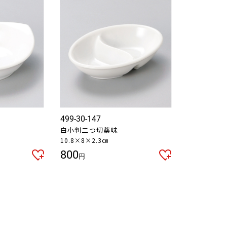
499-30-147
白小判二つ切薬味
10.8×8×2.3㎝
800
円