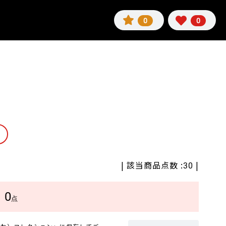
0
0
| 該当商品点数 :
|
30
0
数
点