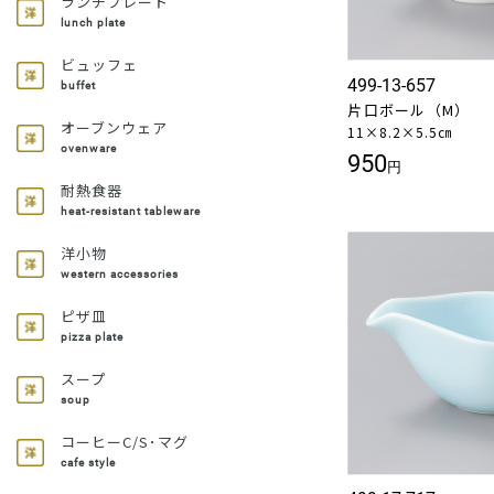
ランチプレート
lunch plate
ビュッフェ
499-13-657
buffet
片口ボール（M）
オーブンウェア
11×8.2×5.5㎝
ovenware
950
円
耐熱食器
heat-resistant tableware
洋小物
western accessories
ピザ皿
pizza plate
スープ
soup
コーヒーC/S･マグ
cafe style