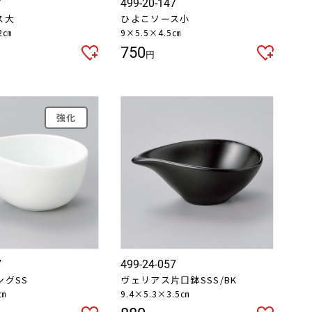
7
499-20-147
ス大
ひよこソース小
2㎝
9×5.5×4.5㎝
750
円
強化
7
499-24-057
ングSS
ヴェリアス片口鉢SSS/BK
2㎝
9.4×5.3×3.5㎝