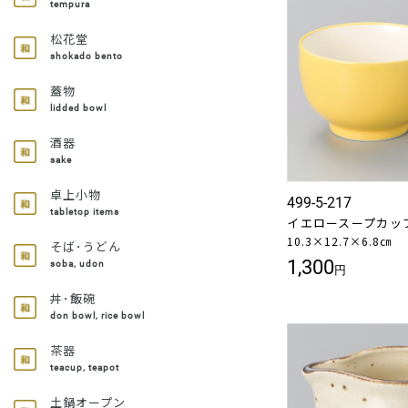
tempura
松花堂
shokado bento
蓋物
lidded bowl
酒器
sake
卓上小物
499-5-217
tabletop items
イエロースープカッ
10.3×12.7×6.8㎝
そば･うどん
1,300
soba, udon
円
丼･飯碗
don bowl, rice bowl
茶器
teacup, teapot
土鍋オープン