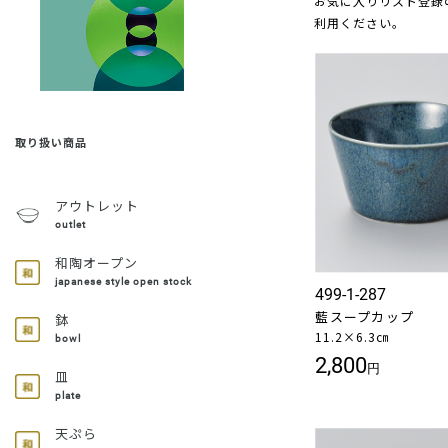
お気に入りリスト登録
利用ください。
取り扱い商品
アウトレット
outlet
和陶オープン
japanese style open stock
499-1-287
藍スープカップ
鉢
11.2×6.3㎝
bowl
2,800
円
皿
plate
天ぷら