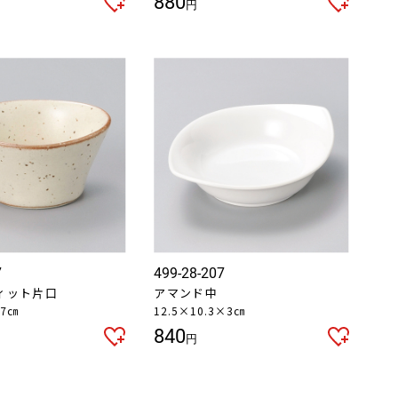
880
円
7
499-28-207
ィット片口
アマンド中
.7㎝
12.5×10.3×3㎝
840
円