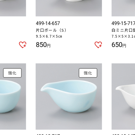
499-14-657
499-15-71
片口ボール（S）
白ミニ片口
9.5×6.7×5㎝
7.5×5×3.
850
650
円
円
強化
強化