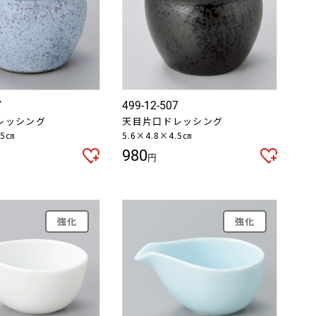
7
499-12-507
レッシング
天目片口ドレッシング
.5㎝
5.6×4.8×4.5㎝
980
円
強化
強化