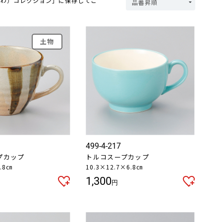
つわ）コレクション」に保存してご
土物
499-4-217
プカップ
トルコスープカップ
.8㎝
10.3×12.7×6.8㎝
1,300
円