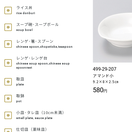
ライス丼
rice donburi
スープ碗･スープボール
soup bowl
レンゲ･箸･スプーン
chinese spoon,chopsticks,teaspoon
レンゲ･レンゲ台
chinese soup spoon,chinese soup
spoonrest
499-29-207
アマンド小
取皿
9.2×8×2.5㎝
plate
580
円
取鉢
pot
小皿･タレ皿（10cm未満）
small plate, sauce plate
仕切皿（薬味皿）