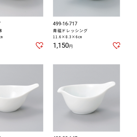
7
499-16-717
鉢
青磁ドレッシング
1㎝
11.6×8.3×6㎝
1,150
円