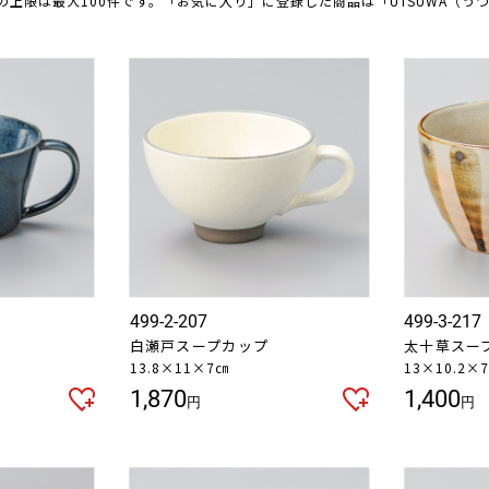
の上限は最大100件です。「お気に入り」に登録した商品は「UTSUWA（う
499-2-207
499-3-217
白瀬戸スープカップ
太十草スー
13.8×11×7㎝
13×10.2×7
1,870
1,400
円
円