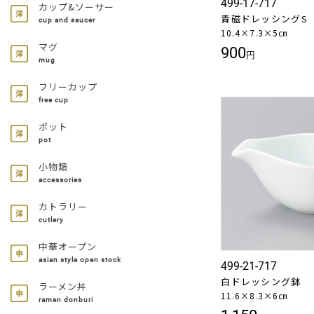
499-17-717
カップ&ソーサー
青磁ドレッシングS
cup and saucer
10.4×7.3×5㎝
マグ
900
円
mug
フリーカップ
free cup
ポット
pot
小物類
accessories
カトラリー
cutlery
中華オープン
asian style open stock
499-21-717
白ドレッシング鉢
ラーメン丼
11.6×8.3×6㎝
ramen donburi