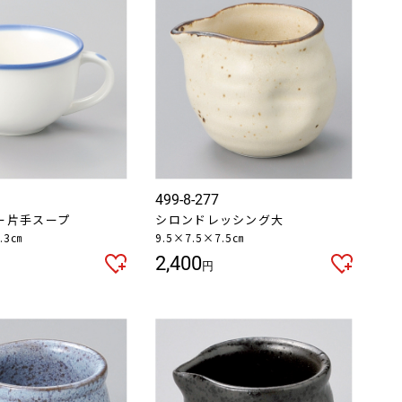
499-8-277
ー片手スープ
シロンドレッシング大
.3㎝
9.5×7.5×7.5㎝
2,400
円