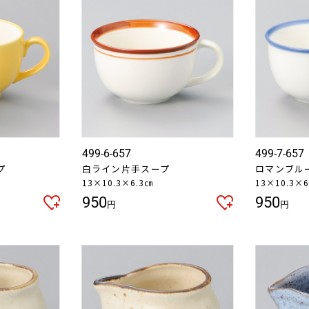
499-6-657
499-7-657
プ
白ライン片手スープ
ロマンブル
13×10.3×6.3㎝
13×10.3×6
950
950
円
円