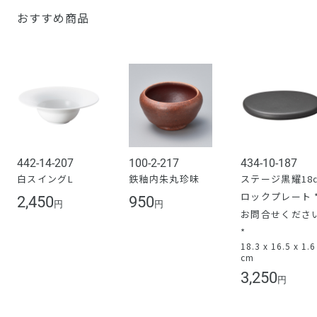
おすすめ商品
442-14-207
100-2-217
434-10-187
白スイングL
鉄釉内朱丸珍味
ステージ黒耀18
ロックプレート 
2,450
950
円
円
お問合せくださ
*
18.3 x 16.5 x 1.6
cm
3,250
円