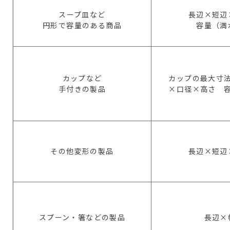
スープ皿など
長辺×短辺
円形で容量のある商品
容量（満
カップなど
カップの最大寸
手付きの製品
×口径×高さ 
その他変形の製品
長辺×短辺
スプーン・箸などの製品
長辺×