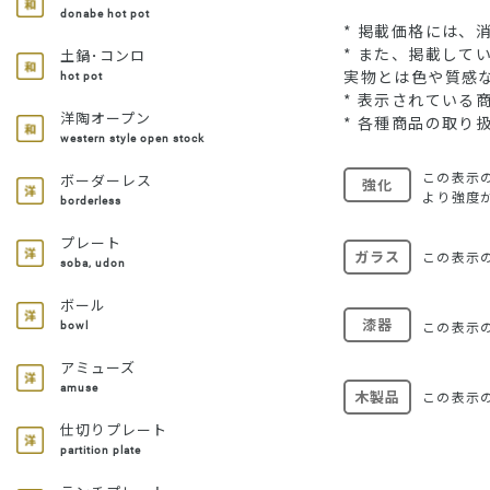
donabe hot pot
* 掲載価格には、
* また、掲載し
土鍋･コンロ
実物とは色や質感
hot pot
* 表示されてい
洋陶オープン
* 各種商品の取り
western style open stock
この表示
ボーダーレス
強化
より強度
borderless
プレート
ガラス
この表示
soba, udon
ボール
漆器
この表示
bowl
アミューズ
amuse
木製品
この表示
仕切りプレート
partition plate