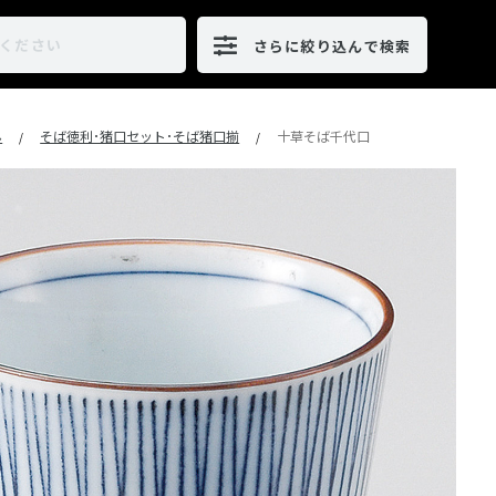
さらに絞り込んで検索
ん
そば徳利･猪口セット･そば猪口揃
十草そば千代口
/
/