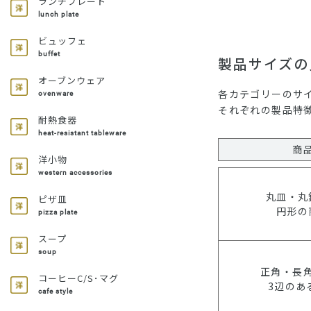
ランチプレート
lunch plate
ビュッフェ
buffet
製品サイズの
オーブンウェア
各カテゴリーのサ
ovenware
それぞれの製品特
耐熱食器
heat-resistant tableware
商
洋小物
western accessories
丸皿・丸
ピザ皿
円形の
pizza plate
スープ
soup
正角・長
コーヒーC/S･マグ
3辺のあ
cafe style