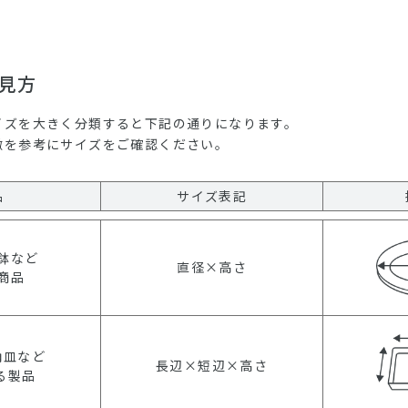
見方
イズを大きく分類すると下記の通りになります。
徴を参考にサイズをご確認ください。
品
サイズ表記
鉢など
直径×高さ
商品
角皿など
長辺×短辺×高さ
る製品