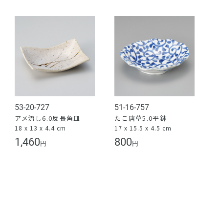
53-20-727
51-16-757
アメ流し6.0反長角皿
たこ唐草5.0平鉢
18 x 13 x 4.4 cm
17 x 15.5 x 4.5 cm
1,460
800
円
円