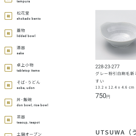
tempura
松花堂
shokado bento
蓋物
lidded bowl
酒器
sake
卓上小物
228-23-277
tabletop items
グレー粉引白刷毛新
すい
そば･うどん
13.2 x 12.4 x 4.6 cm
soba, udon
750
円
丼･飯碗
don bowl, rice bowl
茶器
teacup, teapot
UTSUWA
土鍋オープン