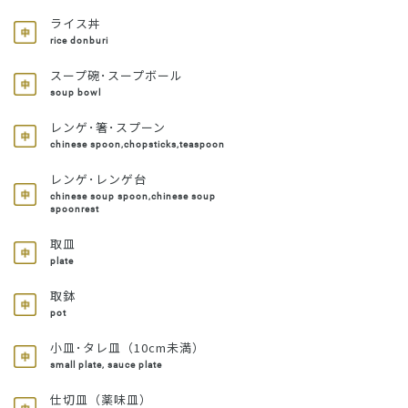
ライス丼
rice donburi
スープ碗･スープボール
soup bowl
レンゲ･箸･スプーン
chinese spoon,chopsticks,teaspoon
レンゲ･レンゲ台
chinese soup spoon,chinese soup
spoonrest
取皿
plate
取鉢
pot
小皿･タレ皿（10cm未満）
small plate, sauce plate
仕切皿（薬味皿）