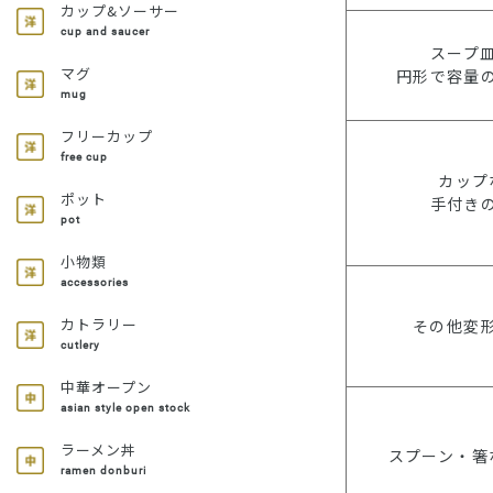
カップ&ソーサー
cup and saucer
スープ
マグ
円形で容量
mug
フリーカップ
free cup
カップ
ポット
手付き
pot
小物類
accessories
カトラリー
その他変
cutlery
中華オープン
asian style open stock
ラーメン丼
スプーン・箸
ramen donburi