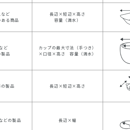
皿など
長辺×短辺×高さ
のある商品
容量（満水）
など
カップの最大寸法（手つき）
の製品
×口径×高さ 容量（満水）
形の製品
長辺×短辺×高さ
などの製品
長辺×幅