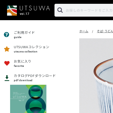
ホーム
そば･うど
/
ご利用ガイド
guide
UTSUWAコレクション
utsuwa collection
お気に入り
favorite
カタログPDFダウンロード
pdf download