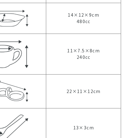
14×12×9cm
480cc
11×7.5×8cm
240cc
22×11×12cm
13×3cm