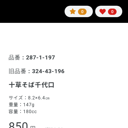
0
0
品番 : 287-1-197
旧品番 : 324-43-196
十草そば千代口
サイズ：
8.2×6.4㎝
重量：
147g
容量：
180cc
850