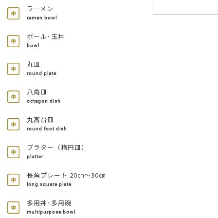
ラーメン
ramen bowl
ボール･玉丼
bowl
丸皿
round plate
八角皿
octagon dish
丸高台皿
round foot dish
プラター（楕円皿）
platter
長角プレート 20㎝～30㎝
long square plate
多用丼･多用碗
multipurpose bowl