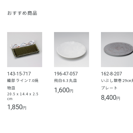
おすすめ商品
143-15-717
196-47-057
162-8-207
織部ライン7.0焼
飛白6.3丸皿
いぶし銀巻29㎝
物皿
プレート
1,600
円
20.5 x 14.4 x 2.5
8,400
cm
円
1,850
円