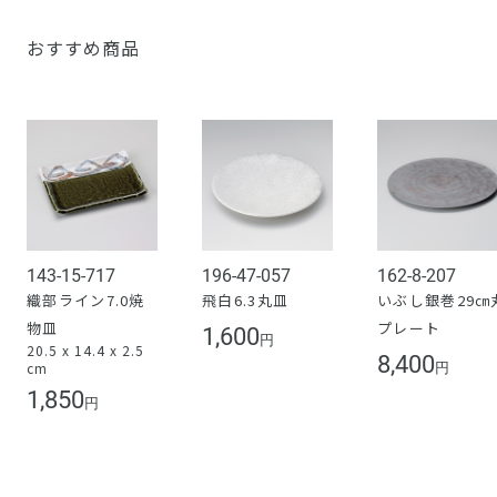
おすすめ商品
143-15-717
196-47-057
162-8-207
織部ライン7.0焼
飛白6.3丸皿
いぶし銀巻29㎝
物皿
プレート
1,600
円
20.5 x 14.4 x 2.5
8,400
cm
円
1,850
円