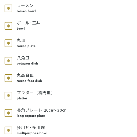
ラーメン
ramen bowl
ボール･玉丼
bowl
丸皿
round plate
八角皿
octagon dish
丸高台皿
round foot dish
プラター（楕円皿）
platter
長角プレート 20㎝～30㎝
long square plate
多用丼･多用碗
multipurpose bowl