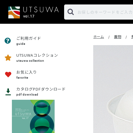
ホーム
蓋物
/
/
ご利用ガイド
guide
UTSUWAコレクション
utsuwa collection
お気に入り
favorite
カタログPDFダウンロード
pdf download