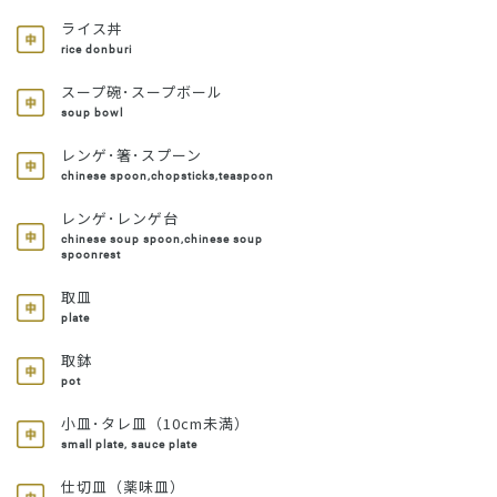
ライス丼
rice donburi
スープ碗･スープボール
soup bowl
レンゲ･箸･スプーン
chinese spoon,chopsticks,teaspoon
レンゲ･レンゲ台
chinese soup spoon,chinese soup
spoonrest
取皿
plate
取鉢
pot
小皿･タレ皿（10cm未満）
small plate, sauce plate
仕切皿（薬味皿）