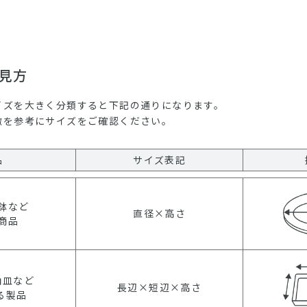
見方
イズを大きく分類すると下記の通りになります。
徴を参考にサイズをご確認ください。
品
サイズ表記
鉢など
直径×高さ
商品
角皿など
長辺×短辺×高さ
る製品