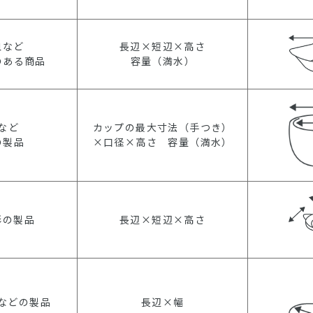
皿など
長辺×短辺×高さ
のある商品
容量（満水）
など
カップの最大寸法（手つき）
の製品
×口径×高さ 容量（満水）
形の製品
長辺×短辺×高さ
などの製品
長辺×幅