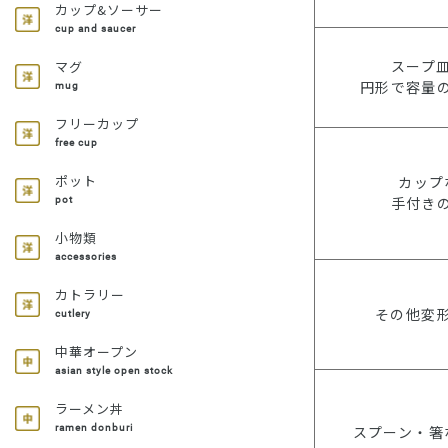
カップ&ソーサー
cup and saucer
スープ
マグ
円形で容量
mug
フリーカップ
free cup
ポット
カップ
手付き
pot
小物類
accessories
カトラリー
その他変
cutlery
中華オープン
asian style open stock
ラーメン丼
スプーン・箸
ramen donburi