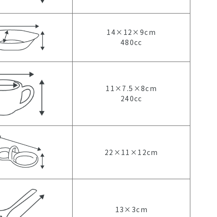
14×12×9cm
480cc
11×7.5×8cm
240cc
22×11×12cm
13×3cm