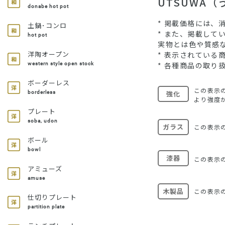
UTSUWA
donabe hot pot
* 掲載価格には、
土鍋･コンロ
* また、掲載し
hot pot
実物とは色や質感
洋陶オープン
* 表示されてい
* 各種商品の取り
western style open stock
ボーダーレス
この表示
強化
borderless
より強度
プレート
soba, udon
ガラス
この表示
ボール
bowl
漆器
この表示
アミューズ
amuse
木製品
この表示
仕切りプレート
partition plate