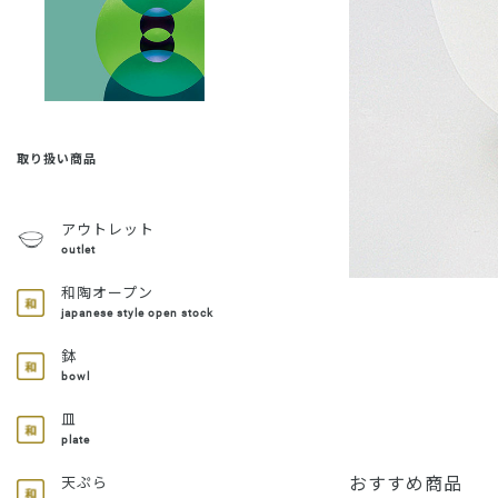
取り扱い商品
アウトレット
outlet
和陶オープン
japanese style open stock
鉢
bowl
皿
plate
おすすめ商品
天ぷら