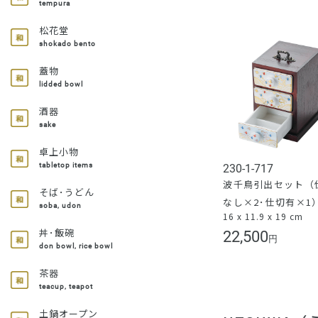
tempura
松花堂
shokado bento
蓋物
lidded bowl
酒器
sake
卓上小物
tabletop items
230-1-717
波千鳥引出セット（
そば･うどん
なし×2･仕切有×1
soba, udon
16 x 11.9 x 19 cm
丼･飯碗
22,500
円
don bowl, rice bowl
茶器
teacup, teapot
土鍋オープン