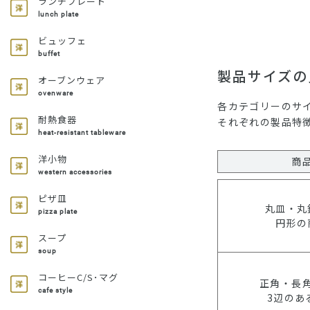
ランチプレート
lunch plate
ビュッフェ
buffet
製品サイズの
オーブンウェア
ovenware
各カテゴリーのサ
耐熱食器
それぞれの製品特
heat-resistant tableware
洋小物
商
western accessories
ピザ皿
丸皿・丸
pizza plate
円形の
スープ
soup
コーヒーC/S･マグ
正角・長
cafe style
3辺のあ