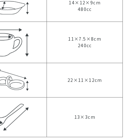
14×12×9cm
480cc
11×7.5×8cm
240cc
22×11×12cm
13×3cm