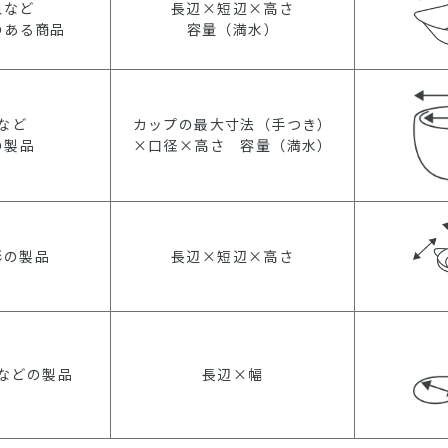
皿など
長辺×短辺×高さ
のある商品
容量（満水）
など
カップの最大寸法（手つき）
の製品
×口径×高さ 容量（満水）
形の製品
長辺×短辺×高さ
などの製品
長辺×幅