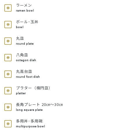
ラーメン
ramen bowl
ボール･玉丼
bowl
丸皿
round plate
八角皿
octagon dish
丸高台皿
round foot dish
プラター（楕円皿）
platter
長角プレート 20㎝～30㎝
long square plate
多用丼･多用碗
multipurpose bowl