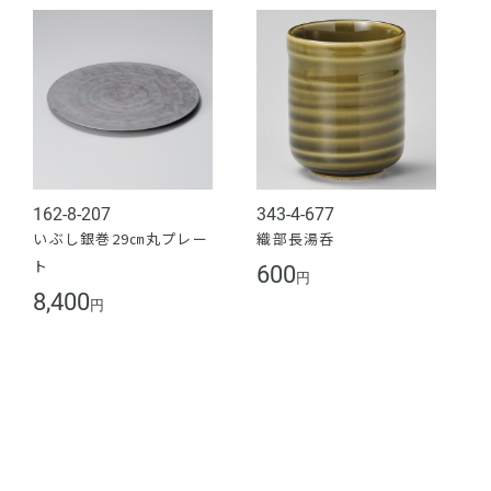
162-8-207
343-4-677
いぶし銀巻29㎝丸プレー
織部長湯呑
ト
600
円
8,400
円