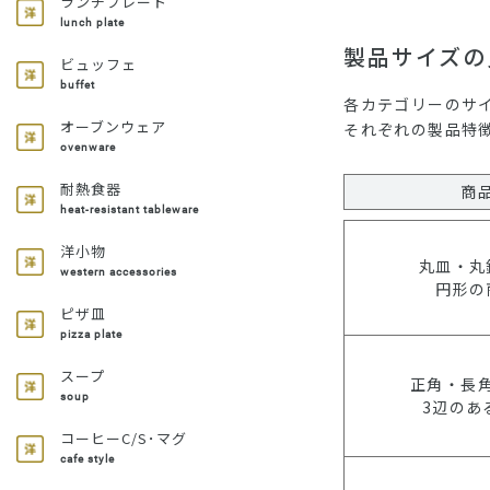
ランチプレート
lunch plate
製品サイズの
ビュッフェ
buffet
各カテゴリーのサ
オーブンウェア
それぞれの製品特
ovenware
耐熱食器
商
heat-resistant tableware
洋小物
丸皿・丸
western accessories
円形の
ピザ皿
pizza plate
スープ
正角・長
soup
3辺のあ
コーヒーC/S･マグ
cafe style