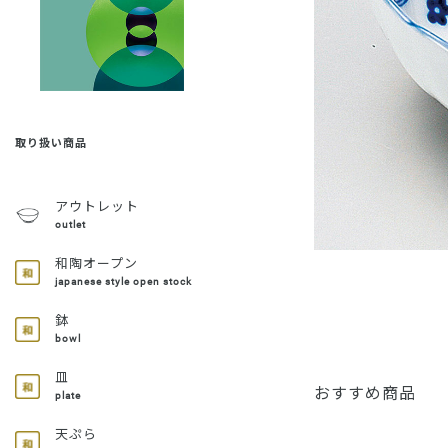
取り扱い商品
アウトレット
outlet
和陶オープン
japanese style open stock
鉢
bowl
皿
おすすめ商品
plate
天ぷら