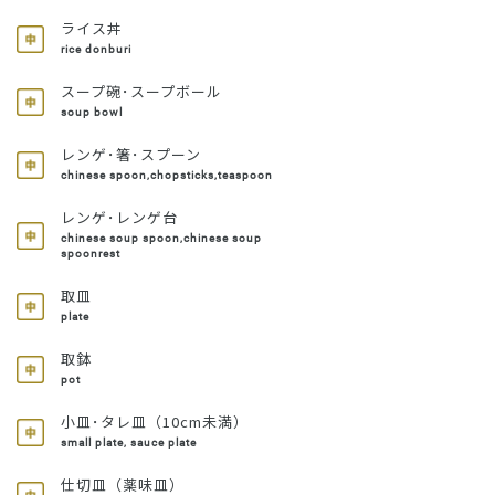
ライス丼
rice donburi
スープ碗･スープボール
soup bowl
レンゲ･箸･スプーン
chinese spoon,chopsticks,teaspoon
レンゲ･レンゲ台
chinese soup spoon,chinese soup
spoonrest
取皿
plate
取鉢
pot
小皿･タレ皿（10cm未満）
small plate, sauce plate
仕切皿（薬味皿）