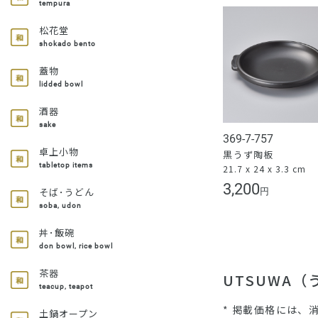
tempura
松花堂
shokado bento
蓋物
lidded bowl
酒器
sake
369-7-757
卓上小物
黒うず陶板
tabletop items
21.7 x 24 x 3.3 cm
3,200
そば･うどん
円
soba, udon
丼･飯碗
don bowl, rice bowl
茶器
UTSUWA
teacup, teapot
* 掲載価格には、
土鍋オープン