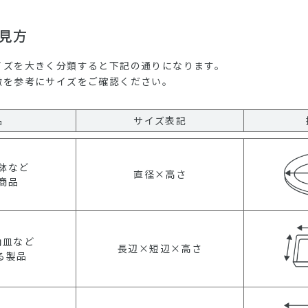
見方
イズを大きく分類すると下記の通りになります。
徴を参考にサイズをご確認ください。
品
サイズ表記
鉢など
直径×高さ
商品
角皿など
長辺×短辺×高さ
る製品