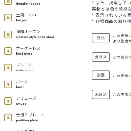
* また、掲載し
donabe hot pot
実物とは色や質感
* 表示されてい
土鍋･コンロ
* 各種商品の取り
hot pot
洋陶オープン
この表示
強化
western style open stock
より強度
ボーダーレス
borderless
ガラス
この表示
プレート
soba, udon
漆器
この表示
ボール
bowl
木製品
この表示
アミューズ
amuse
仕切りプレート
partition plate