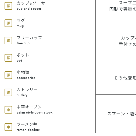
スープ
カップ&ソーサー
円形で容量
cup and saucer
マグ
mug
カップ
フリーカップ
手付き
free cup
ポット
pot
小物類
その他変
accessories
カトラリー
cutlery
中華オープン
スプーン・箸
asian style open stock
ラーメン丼
ramen donburi