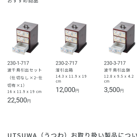
おすすめ商品
230-1-717
230-2-717
230-3-717
波千鳥引出セット
溜引出箱
波千鳥引出鉢
14.3 x 11.9 x 19
12.8 x 9.5 x 4.2
（仕切なし×2･仕
cm
cm
切有×1）
12,000
3,500
円
円
16 x 11.9 x 19 cm
22,500
円
UTSUWA（うつわ）お取り扱い製品につ