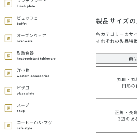
ランチプレート
lunch plate
ビュッフェ
製品サイズの
buffet
各カテゴリーのサ
オーブンウェア
それぞれの製品特
ovenware
耐熱食器
商
heat-resistant tableware
洋小物
western accessories
丸皿・丸
円形の
ピザ皿
pizza plate
スープ
正角・長
soup
3辺のあ
コーヒーC/S･マグ
cafe style