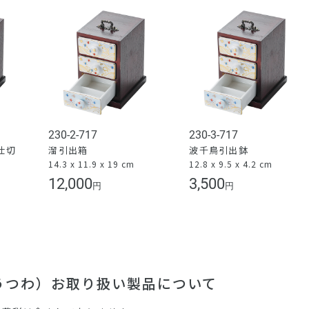
230-2-717
230-3-717
仕切
溜引出箱
波千鳥引出鉢
14.3 x 11.9 x 19 cm
12.8 x 9.5 x 4.2 cm
）
12,000
3,500
円
円
（うつわ）お取り扱い製品について