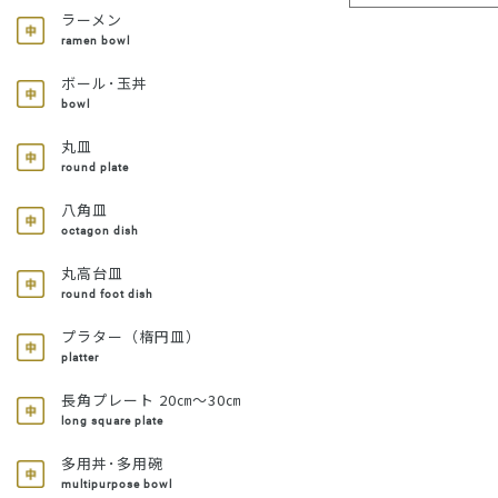
ラーメン
ramen bowl
ボール･玉丼
bowl
丸皿
round plate
八角皿
octagon dish
丸高台皿
round foot dish
プラター（楕円皿）
platter
長角プレート 20㎝～30㎝
long square plate
多用丼･多用碗
multipurpose bowl