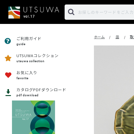
ホーム
皿
取
/
/
ご利用ガイド
guide
UTSUWAコレクション
utsuwa collection
お気に入り
favorite
カタログPDFダウンロード
pdf download