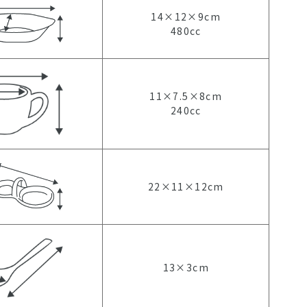
14×12×9cm
480cc
11×7.5×8cm
240cc
22×11×12cm
13×3cm