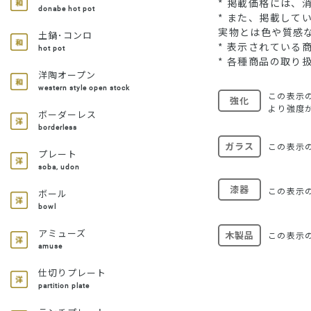
* 掲載価格には、
donabe hot pot
* また、掲載し
実物とは色や質感
土鍋･コンロ
* 表示されてい
hot pot
* 各種商品の取り
洋陶オープン
western style open stock
この表示
強化
より強度
ボーダーレス
borderless
ガラス
この表示
プレート
soba, udon
漆器
この表示
ボール
bowl
アミューズ
木製品
この表示
amuse
仕切りプレート
partition plate