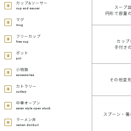
カップ&ソーサー
スープ
cup and saucer
円形で容量
マグ
mug
フリーカップ
カップ
free cup
手付き
ポット
pot
小物類
accessories
その他変
カトラリー
cutlery
中華オープン
asian style open stock
スプーン・箸
ラーメン丼
ramen donburi