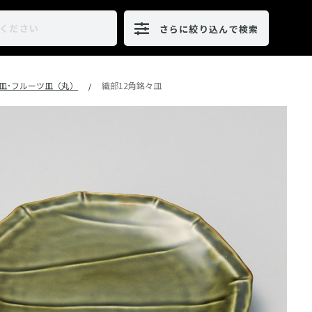
さらに絞り込んで検索
皿･フルーツ皿（丸）
織部12角銘々皿
/