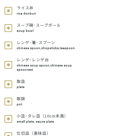
ライス丼
rice donburi
スープ碗･スープボール
soup bowl
レンゲ･箸･スプーン
chinese spoon,chopsticks,teaspoon
レンゲ･レンゲ台
chinese soup spoon,chinese soup
spoonrest
取皿
plate
取鉢
pot
小皿･タレ皿（10cm未満）
small plate, sauce plate
仕切皿（薬味皿）