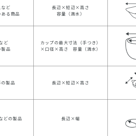
皿など
長辺×短辺×高さ
のある商品
容量（満水）
など
カップの最大寸法（手つき）
の製品
×口径×高さ 容量（満水）
形の製品
長辺×短辺×高さ
などの製品
長辺×幅