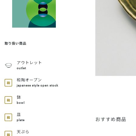
取り扱い商品
アウトレット
outlet
和陶オープン
japanese style open stock
鉢
bowl
皿
おすすめ商品
plate
天ぷら