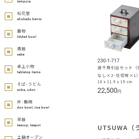
tempura
松花堂
shokado bento
蓋物
lidded bowl
酒器
sake
230-1-717
卓上小物
波千鳥引出セット（
tabletop items
なし×2･仕切有×1
16 x 11.9 x 19 cm
そば･うどん
22,500
soba, udon
円
丼･飯碗
don bowl, rice bowl
茶器
UTSUWA
teacup, teapot
土鍋オープン