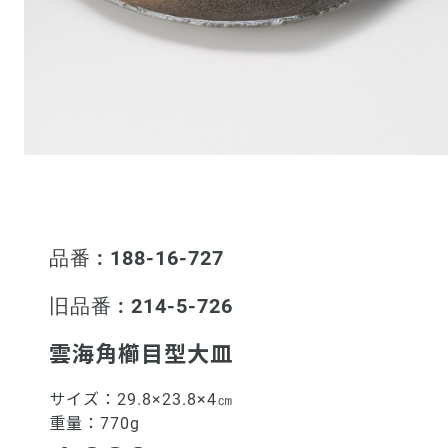
品番 : 188-16-727
旧品番 : 214-5-726
雲海角櫛目型大皿
サイズ：
29.8×23.8×4㎝
重量：
770g