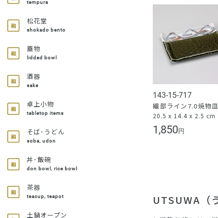
tempura
松花堂
shokado bento
蓋物
lidded bowl
酒器
sake
143-15-717
卓上小物
織部ライン7.0焼物
tabletop items
20.5 x 14.4 x 2.5 cm
1,850
そば･うどん
円
soba, udon
丼･飯碗
don bowl, rice bowl
茶器
UTSUWA
teacup, teapot
土鍋オープン