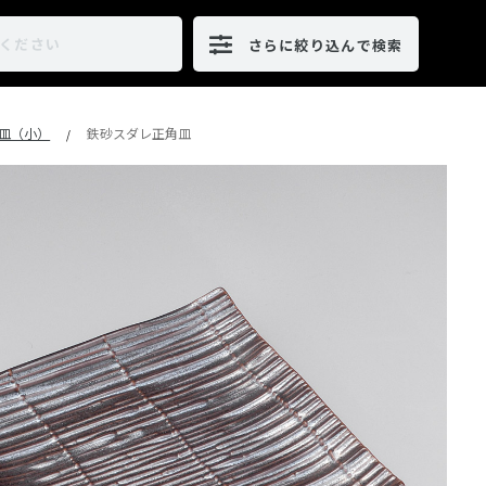
さらに絞り込んで検索
皿（小）
鉄砂スダレ正角皿
/