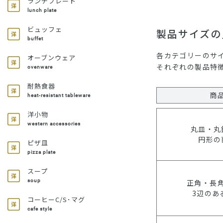
ランチプレート
lunch plate
ビュッフェ
製品サイズの
buffet
各カテゴリーのサ
オーブンウェア
それぞれの製品特
ovenware
耐熱食器
商
heat-resistant tableware
洋小物
western accessories
丸皿・丸
円形の
ピザ皿
pizza plate
スープ
正角・長
soup
3辺のあ
コーヒーC/S･マグ
cafe style