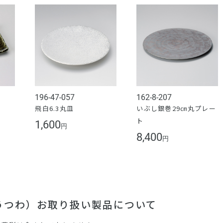
196-47-057
162-8-207
皿
飛白6.3丸皿
いぶし銀巻29㎝丸プレー
ト
1,600
円
8,400
円
（うつわ）お取り扱い製品について