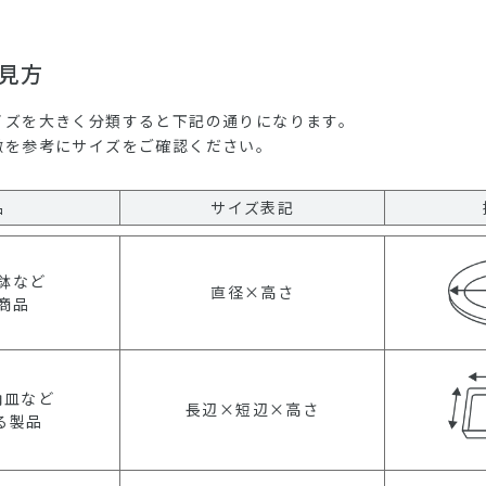
見方
イズを大きく分類すると下記の通りになります。
徴を参考にサイズをご確認ください。
品
サイズ表記
鉢など
直径×高さ
商品
角皿など
長辺×短辺×高さ
る製品