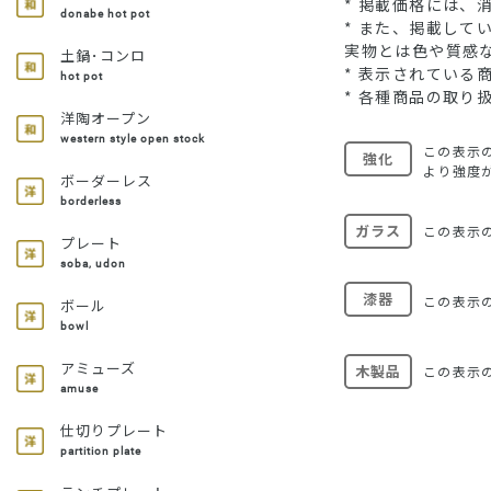
* 掲載価格には、
donabe hot pot
* また、掲載し
実物とは色や質感
土鍋･コンロ
* 表示されてい
hot pot
* 各種商品の取り
洋陶オープン
western style open stock
この表示
強化
より強度
ボーダーレス
borderless
ガラス
この表示
プレート
soba, udon
漆器
この表示
ボール
bowl
アミューズ
木製品
この表示
amuse
仕切りプレート
partition plate