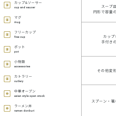
カップ&ソーサー
スープ
cup and saucer
円形で容量
マグ
mug
フリーカップ
カップ
free cup
手付き
ポット
pot
小物類
accessories
その他変
カトラリー
cutlery
中華オープン
asian style open stock
スプーン・箸
ラーメン丼
ramen donburi