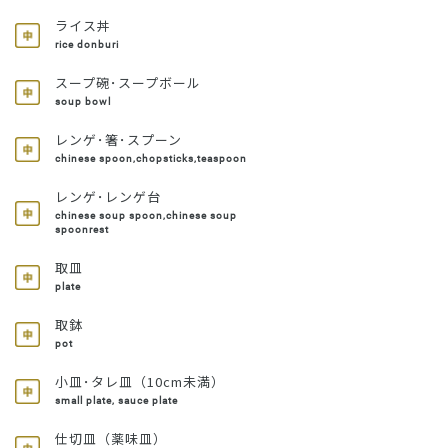
ライス丼
rice donburi
スープ碗･スープボール
soup bowl
レンゲ･箸･スプーン
chinese spoon,chopsticks,teaspoon
レンゲ･レンゲ台
chinese soup spoon,chinese soup
spoonrest
取皿
plate
取鉢
pot
小皿･タレ皿（10cm未満）
small plate, sauce plate
仕切皿（薬味皿）