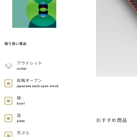
取り扱い商品
アウトレット
outlet
和陶オープン
japanese style open stock
鉢
bowl
皿
おすすめ商品
plate
天ぷら