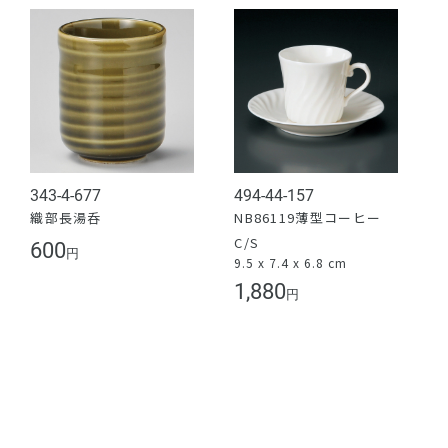
343-4-677
494-44-157
織部長湯呑
NB86119薄型コーヒー
C/S
600
円
9.5 x 7.4 x 6.8 cm
1,880
円