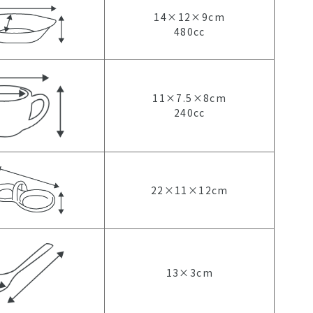
14×12×9cm
480cc
11×7.5×8cm
240cc
22×11×12cm
13×3cm