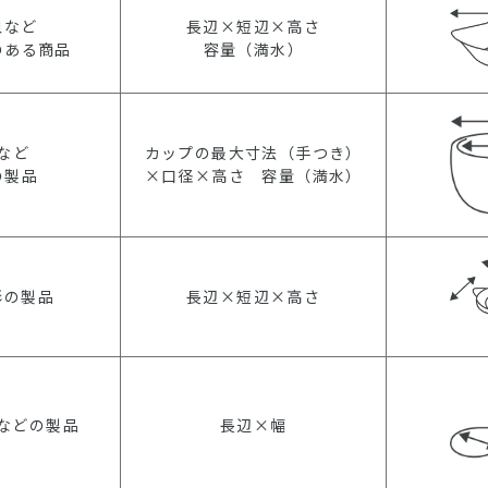
皿など
長辺×短辺×高さ
のある商品
容量（満水）
など
カップの最大寸法（手つき）
の製品
×口径×高さ 容量（満水）
形の製品
長辺×短辺×高さ
などの製品
長辺×幅