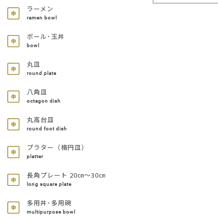
ラーメン
ramen bowl
ボール･玉丼
bowl
丸皿
round plate
八角皿
octagon dish
丸高台皿
round foot dish
プラター（楕円皿）
platter
長角プレート 20㎝～30㎝
long square plate
多用丼･多用碗
multipurpose bowl