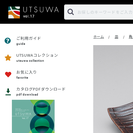
ホーム
皿
角
/
/
ご利用ガイド
guide
UTSUWAコレクション
utsuwa collection
お気に入り
favorite
カタログPDFダウンロード
pdf download