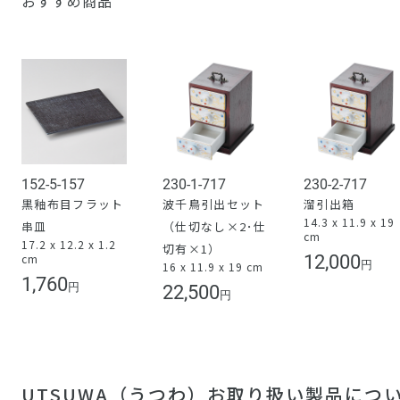
おすすめ商品
152-5-157
230-1-717
230-2-717
黒釉布目フラット
波千鳥引出セット
溜引出箱
14.3 x 11.9 x 19
串皿
（仕切なし×2･仕
cm
17.2 x 12.2 x 1.2
切有×1）
cm
12,000
円
16 x 11.9 x 19 cm
1,760
円
22,500
円
UTSUWA（うつわ）お取り扱い製品につ