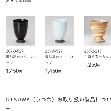
おすすめ商品
267-3-527
267-5-527
267-2-217
黒釉高台フリーカ
青磁高台フリーカ
白刷毛高台カッ
ップ
ップ
1,250
円
1,450
1,450
円
円
UTSUWA（うつわ）お取り扱い製品につ
て