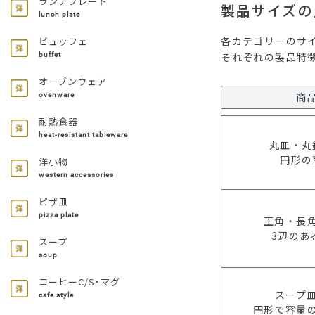
ランチプレート
製品サイズの
lunch plate
各カテゴリーのサ
ビュッフェ
それぞれの製品特
buffet
オーブンウェア
商
ovenware
耐熱食器
heat-resistant tableware
丸皿・丸
円形の
洋小物
western accessories
ピザ皿
pizza plate
正角・長
3辺のあ
スープ
soup
コーヒーC/S･マグ
スープ
cafe style
円形で容量