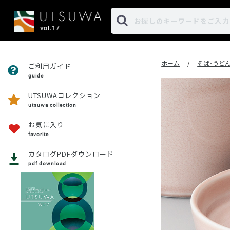
ホーム
そば･うど
/
ご利用ガイド
guide
UTSUWAコレクション
utsuwa collection
お気に入り
favorite
カタログPDFダウンロード
pdf download