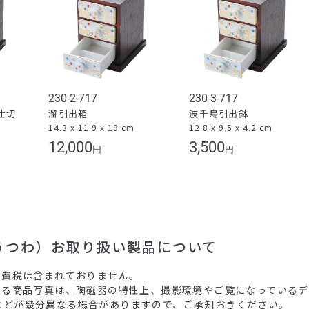
230-2-717
230-3-717
仕切
溜引出箱
波千鳥引出鉢
14.3 x 11.9 x 19 cm
12.8 x 9.5 x 4.2 cm
）
12,000
3,500
円
円
（うつわ）お取り扱い製品について
消費税は含まれておりません。
ている商品写真は、陶磁器の特性上、撮影環境やご覧になっている
などが幾分異なる場合がありますので、ご承知おきください。