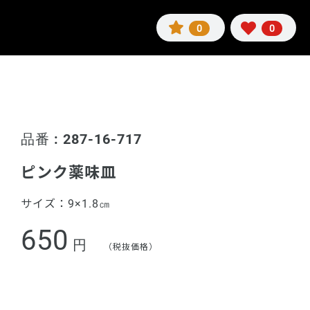
0
0
品番 : 287-16-717
ピンク薬味皿
サイズ：
9×1.8㎝
650
円
（税抜価格）