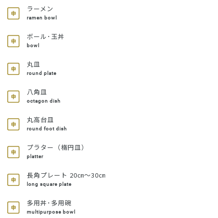
ラーメン
ramen bowl
ボール･玉丼
bowl
丸皿
round plate
八角皿
octagon dish
丸高台皿
round foot dish
プラター（楕円皿）
platter
長角プレート 20㎝～30㎝
long square plate
多用丼･多用碗
multipurpose bowl