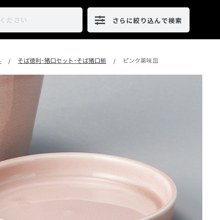
さらに絞り込んで検索
ん
そば徳利･猪口セット･そば猪口揃
ピンク薬味皿
/
/