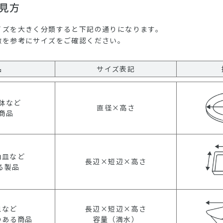
見方
イズを大きく分類すると下記の通りになります。
徴を参考にサイズをご確認ください。
品
サイズ表記
鉢など
直径×高さ
商品
角皿など
長辺×短辺×高さ
る製品
皿など
長辺×短辺×高さ
のある商品
容量（満水）