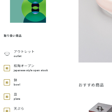
取り扱い商品
アウトレット
outlet
和陶オープン
japanese style open stock
鉢
おすすめ商品
bowl
皿
plate
天ぷら