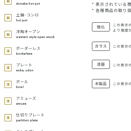
* 表示されてい
donabe hot pot
* 各種商品の取り
土鍋･コンロ
hot pot
この表示
強化
より強度
洋陶オープン
western style open stock
ガラス
この表示
ボーダーレス
borderless
漆器
プレート
この表示
soba, udon
ボール
木製品
この表示
bowl
アミューズ
amuse
仕切りプレート
partition plate