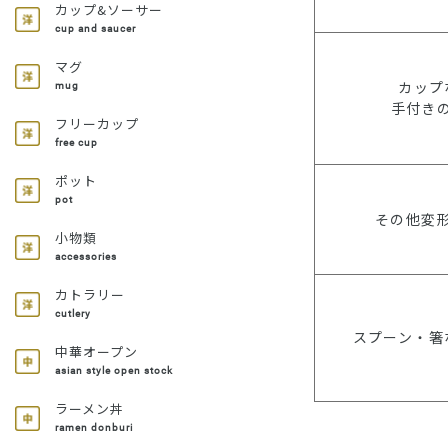
カップ&ソーサー
cup and saucer
マグ
カップ
mug
手付き
フリーカップ
free cup
ポット
pot
その他変
小物類
accessories
カトラリー
cutlery
スプーン・箸
中華オープン
asian style open stock
ラーメン丼
ramen donburi