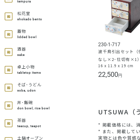
tempura
松花堂
shokado bento
蓋物
lidded bowl
230-1-717
酒器
波千鳥引出セット（
sake
なし×2･仕切有×1
16 x 11.9 x 19 cm
卓上小物
22,500
tabletop items
円
そば･うどん
soba, udon
丼･飯碗
don bowl, rice bowl
UTSUWA
茶器
* 掲載価格には、
teacup, teapot
* また、掲載し
実物とは色や質感
土鍋オープン