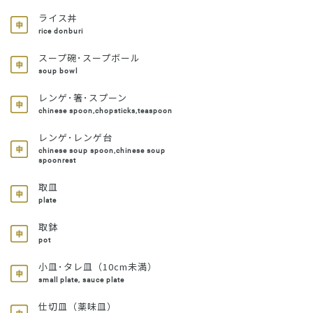
ライス丼
rice donburi
スープ碗･スープボール
soup bowl
レンゲ･箸･スプーン
chinese spoon,chopsticks,teaspoon
レンゲ･レンゲ台
chinese soup spoon,chinese soup
spoonrest
取皿
plate
取鉢
pot
小皿･タレ皿（10cm未満）
small plate, sauce plate
仕切皿（薬味皿）