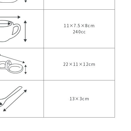
11×7.5×8cm
240cc
22×11×12cm
13×3cm