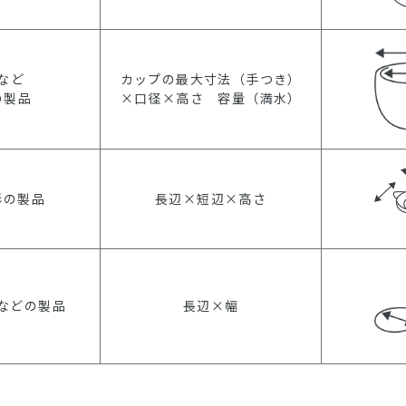
など
カップの最大寸法（手つき）
の製品
×口径×高さ 容量（満水）
形の製品
長辺×短辺×高さ
などの製品
長辺×幅