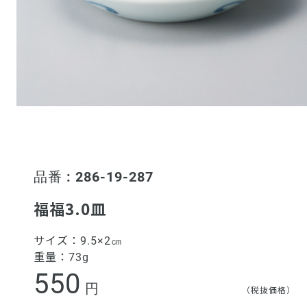
品番 : 286-19-287
福福3.0皿
サイズ：
9.5×2㎝
重量：
73g
550
円
（税抜価格）