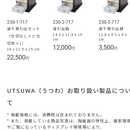
230-1-717
230-2-717
230-3-717
波千鳥引出セット
溜引出箱
波千鳥引出鉢
14.3 x 11.9 x 19
12.8 x 9.5 x 4.2
（仕切なし×2･仕
cm
cm
切有×1）
12,000
3,500
円
円
16 x 11.9 x 19 cm
22,500
円
UTSUWA（うつわ）お取り扱い製品につ
て
* 掲載価格には、消費税は含まれておりません。
* また、掲載している商品写真は、陶磁器の特性上、撮影環
やご覧になっているディスプレイ環境等により、