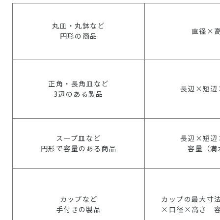
丸皿・丸鉢など
直径×
円形の商品
正角・長角皿など
長辺×短辺
3辺のある製品
スープ皿など
長辺×短辺
円形で容量のある商品
容量（満
カップなど
カップの最大寸
手付きの製品
×口径×高さ 