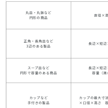
丸皿・丸鉢など
直径×
円形の商品
正角・長角皿など
長辺×短辺
3辺のある製品
スープ皿など
長辺×短辺
円形で容量のある商品
容量（満
カップなど
カップの最大寸
手付きの製品
×口径×高さ 