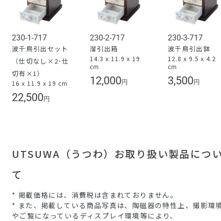
230-1-717
230-2-717
230-3-717
波千鳥引出セット
溜引出箱
波千鳥引出鉢
14.3 x 11.9 x 19
12.8 x 9.5 x 4.2
（仕切なし×2･仕
cm
cm
切有×1）
12,000
3,500
円
円
16 x 11.9 x 19 cm
22,500
円
UTSUWA（うつわ）お取り扱い製品につ
て
* 掲載価格には、消費税は含まれておりません。
* また、掲載している商品写真は、陶磁器の特性上、撮影環
やご覧になっているディスプレイ環境等により、