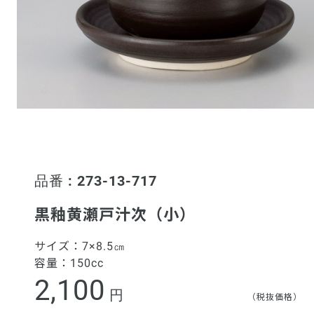
品番 : 273-13-717
黒釉黄瀬戸汁次（小）
サイズ：
7×8.5㎝
容量：
150cc
2,100
円
（税抜価格）