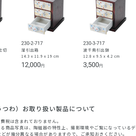
230-2-717
230-3-717
仕切
溜引出箱
波千鳥引出鉢
14.3 x 11.9 x 19 cm
12.8 x 9.5 x 4.2 cm
）
12,000
3,500
円
円
（うつわ）お取り扱い製品について
消費税は含まれておりません。
ている商品写真は、陶磁器の特性上、撮影環境やご覧になっている
などが幾分異なる場合がありますので、ご承知おきください。