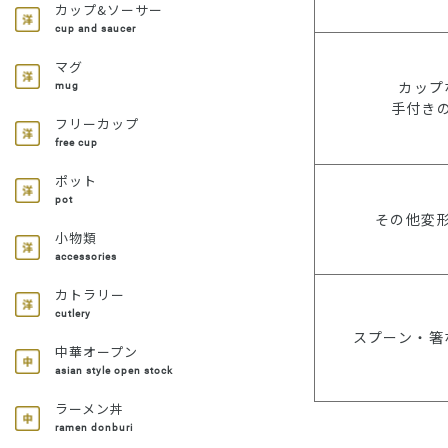
カップ&ソーサー
cup and saucer
マグ
カップ
mug
手付き
フリーカップ
free cup
ポット
pot
その他変
小物類
accessories
カトラリー
cutlery
スプーン・箸
中華オープン
asian style open stock
ラーメン丼
ramen donburi