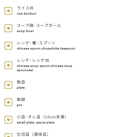
ライス丼
rice donburi
スープ碗･スープボール
soup bowl
レンゲ･箸･スプーン
chinese spoon,chopsticks,teaspoon
レンゲ･レンゲ台
chinese soup spoon,chinese soup
spoonrest
取皿
plate
取鉢
pot
小皿･タレ皿（10cm未満）
small plate, sauce plate
仕切皿（薬味皿）