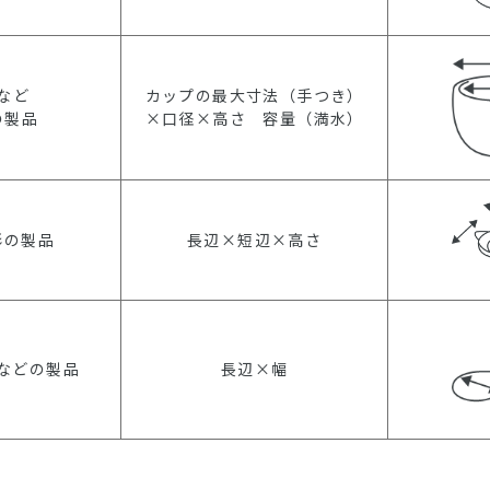
など
カップの最大寸法（手つき）
の製品
×口径×高さ 容量（満水）
形の製品
長辺×短辺×高さ
などの製品
長辺×幅