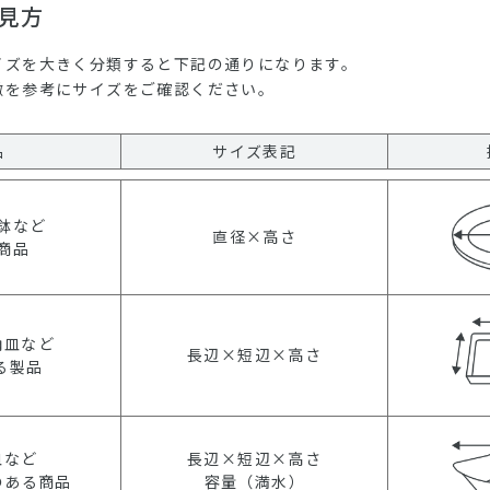
見方
イズを大きく分類すると下記の通りになります。
徴を参考にサイズをご確認ください。
品
サイズ表記
鉢など
直径×高さ
商品
角皿など
長辺×短辺×高さ
る製品
皿など
長辺×短辺×高さ
のある商品
容量（満水）