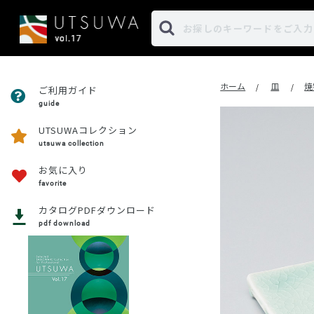
ホーム
皿
焼
/
/
ご利用ガイド
guide
UTSUWAコレクション
utsuwa collection
お気に入り
favorite
カタログPDFダウンロード
pdf download