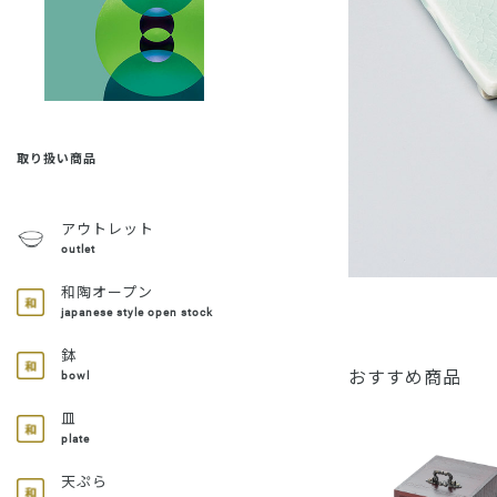
取り扱い商品
アウトレット
outlet
和陶オープン
japanese style open stock
鉢
おすすめ商品
bowl
皿
plate
天ぷら