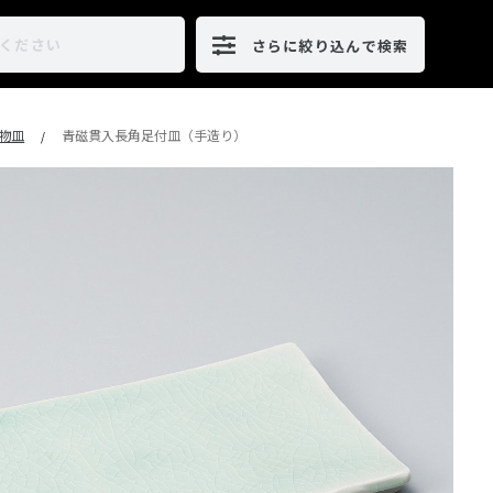
さらに絞り込んで検索
物皿
青磁貫入長角足付皿（手造り）
/