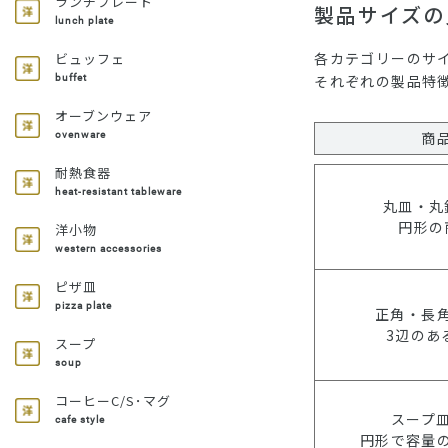
ランチプレート
製品サイズの
lunch plate
各カテゴリーのサ
ビュッフェ
それぞれの製品特
buffet
オーブンウェア
商
ovenware
耐熱食器
heat-resistant tableware
丸皿・丸
円形の
洋小物
western accessories
ピザ皿
pizza plate
正角・長
3辺のあ
スープ
soup
コーヒーC/S･マグ
スープ
cafe style
円形で容量