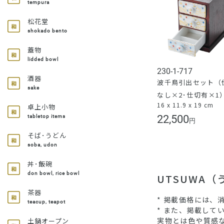
tempura
松花堂
shokado bento
蓋物
lidded bowl
230-1-717
酒器
波千鳥引出セット（
sake
なし×2･仕切有×1
16 x 11.9 x 19 cm
卓上小物
22,500
tabletop items
円
そば･うどん
soba, udon
丼･飯碗
don bowl, rice bowl
UTSUWA
茶器
* 掲載価格には、
teacup, teapot
* また、掲載し
実物とは色や質感
土鍋オープン