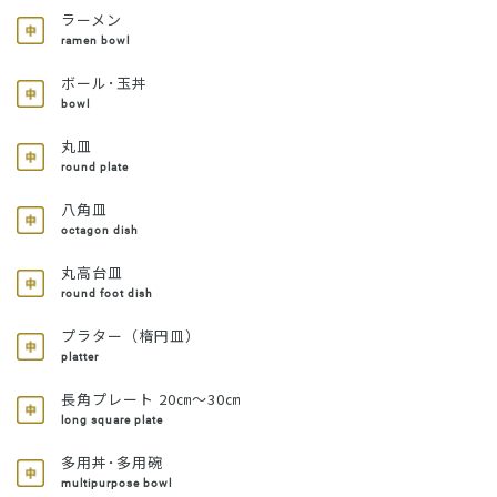
ラーメン
ramen bowl
ボール･玉丼
bowl
丸皿
round plate
八角皿
octagon dish
丸高台皿
round foot dish
プラター（楕円皿）
platter
長角プレート 20㎝～30㎝
long square plate
多用丼･多用碗
multipurpose bowl