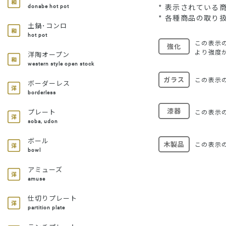
* 表示されてい
donabe hot pot
* 各種商品の取り
土鍋･コンロ
hot pot
この表示
強化
より強度
洋陶オープン
western style open stock
ガラス
この表示
ボーダーレス
borderless
漆器
プレート
この表示
soba, udon
ボール
木製品
この表示
bowl
アミューズ
amuse
仕切りプレート
partition plate