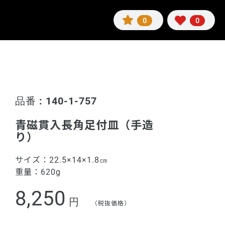
0
0
品番 : 140-1-757
青磁貫入長角足付皿（手造
り）
サイズ：
22.5×14×1.8㎝
重量：
620g
8,250
円
（税抜価格）