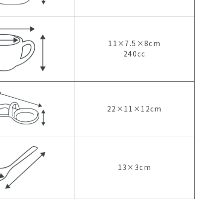
11×7.5×8cm
240cc
22×11×12cm
13×3cm