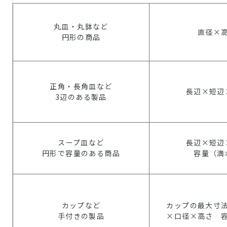
丸皿・丸鉢など
直径×
円形の商品
正角・長角皿など
長辺×短辺
3辺のある製品
スープ皿など
長辺×短辺
円形で容量のある商品
容量（満
カップなど
カップの最大寸
手付きの製品
×口径×高さ 