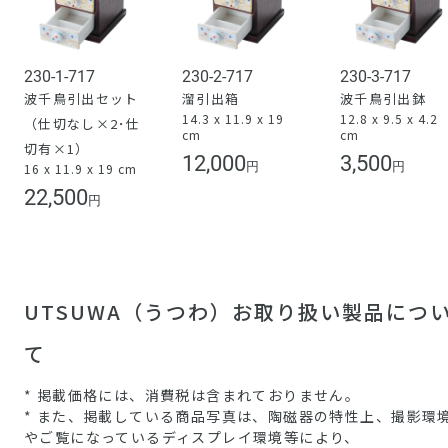
230-1-717
230-2-717
230-3-717
波千鳥引出セット
溜引出箱
波千鳥引出鉢
14.3 x 11.9 x 19
12.8 x 9.5 x 4.2
（仕切なし×2･仕
cm
cm
切有×1）
12,000
3,500
円
円
16 x 11.9 x 19 cm
22,500
円
UTSUWA（うつわ）お取り扱い製品につ
て
* 掲載価格には、消費税は含まれておりません。
* また、掲載している商品写真は、陶磁器の特性上、撮影環
やご覧になっているディスプレイ環境等により、