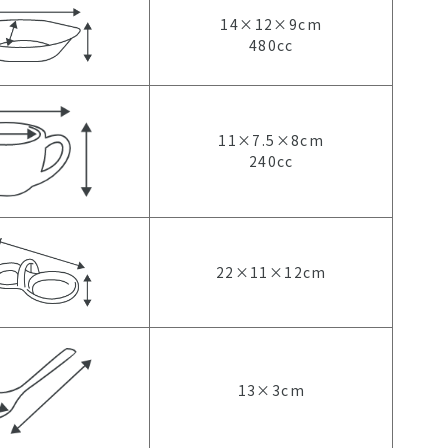
14×12×9cm
480cc
11×7.5×8cm
240cc
22×11×12cm
13×3cm