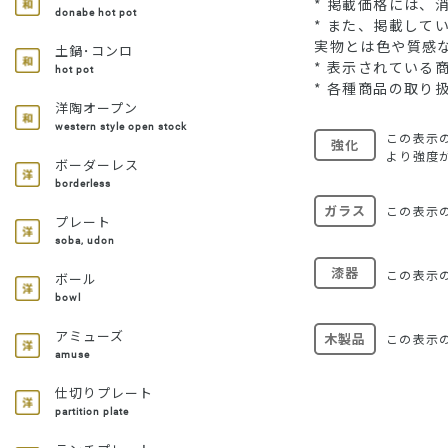
* 掲載価格には、
donabe hot pot
* また、掲載し
実物とは色や質感
土鍋･コンロ
* 表示されてい
hot pot
* 各種商品の取り
洋陶オープン
western style open stock
この表示
強化
より強度
ボーダーレス
borderless
ガラス
この表示
プレート
soba, udon
漆器
この表示
ボール
bowl
アミューズ
木製品
この表示
amuse
仕切りプレート
partition plate