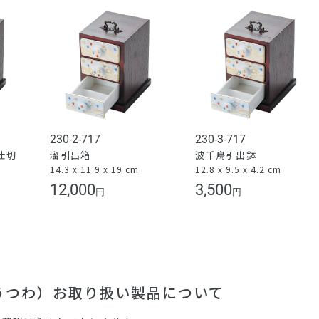
230-2-717
230-3-717
仕切
溜引出箱
波千鳥引出鉢
14.3 x 11.9 x 19 cm
12.8 x 9.5 x 4.2 cm
）
12,000
3,500
円
円
（うつわ）お取り扱い製品について