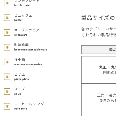
ランチプレート
lunch plate
ビュッフェ
製品サイズの
buffet
各カテゴリーのサ
オーブンウェア
それぞれの製品特
ovenware
耐熱食器
商
heat-resistant tableware
洋小物
western accessories
丸皿・丸
円形の
ピザ皿
pizza plate
スープ
正角・長
soup
3辺のあ
コーヒーC/S･マグ
cafe style