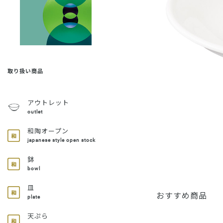
取り扱い商品
アウトレット
outlet
和陶オープン
japanese style open stock
鉢
bowl
皿
おすすめ商品
plate
天ぷら