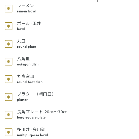
ラーメン
ramen bowl
ボール･玉丼
bowl
丸皿
round plate
八角皿
octagon dish
丸高台皿
round foot dish
プラター（楕円皿）
platter
長角プレート 20㎝～30㎝
long square plate
多用丼･多用碗
multipurpose bowl