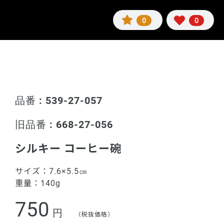
0
0
品番 : 539-27-057
旧品番 : 668-27-056
シルキー コーヒー碗
サイズ：
7.6×5.5㎝
重量：
140g
750
円
（税抜価格）