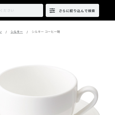
さらに絞り込んで検索
ン
シルキー
シルキー コーヒー碗
/
/