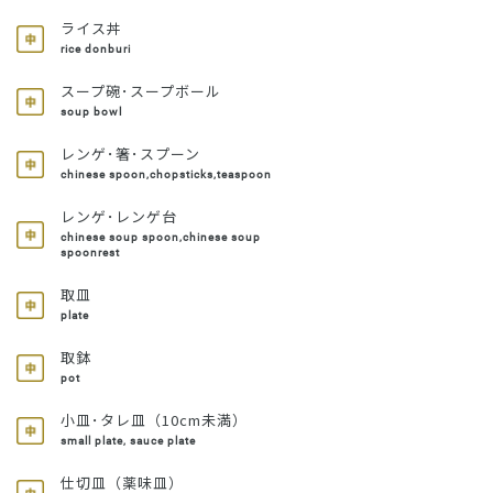
ライス丼
rice donburi
スープ碗･スープボール
soup bowl
レンゲ･箸･スプーン
chinese spoon,chopsticks,teaspoon
レンゲ･レンゲ台
chinese soup spoon,chinese soup
spoonrest
取皿
plate
取鉢
pot
小皿･タレ皿（10cm未満）
small plate, sauce plate
仕切皿（薬味皿）