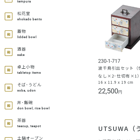
tempura
松花堂
shokado bento
蓋物
lidded bowl
酒器
sake
230-1-717
卓上小物
波千鳥引出セット（
tabletop items
なし×2･仕切有×1
16 x 11.9 x 19 cm
そば･うどん
22,500
soba, udon
円
丼･飯碗
don bowl, rice bowl
茶器
UTSUWA
teacup, teapot
土鍋オープン