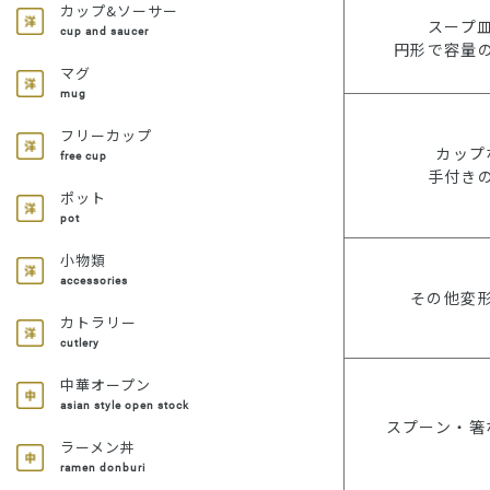
カップ&ソーサー
スープ
cup and saucer
円形で容量
マグ
mug
フリーカップ
カップ
free cup
手付き
ポット
pot
小物類
accessories
その他変
カトラリー
cutlery
中華オープン
asian style open stock
スプーン・箸
ラーメン丼
ramen donburi