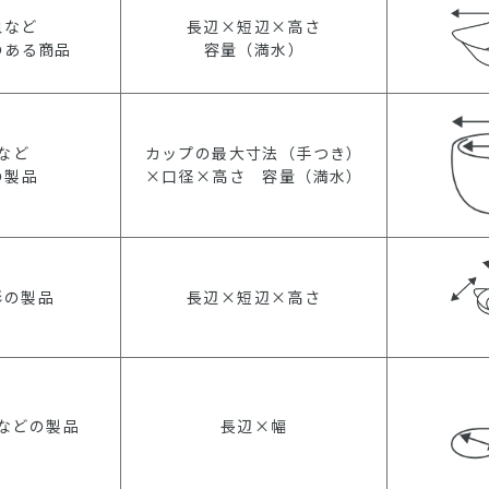
皿など
長辺×短辺×高さ
のある商品
容量（満水）
など
カップの最大寸法（手つき）
の製品
×口径×高さ 容量（満水）
形の製品
長辺×短辺×高さ
などの製品
長辺×幅