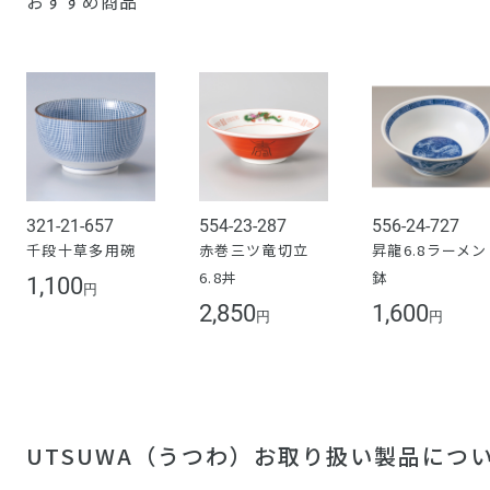
おすすめ商品
321-21-657
554-23-287
556-24-727
千段十草多用碗
赤巻三ツ竜切立
昇龍6.8ラーメン
6.8丼
鉢
1,100
円
2,850
1,600
円
円
UTSUWA（うつわ）お取り扱い製品につ