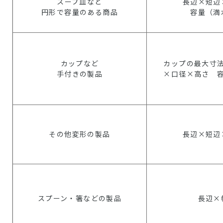
スープ皿など
長辺×短辺
円形で容量のある商品
容量（満
カップなど
カップの最大寸
手付きの製品
×口径×高さ 
その他変形の製品
長辺×短辺
スプーン・箸などの製品
長辺×