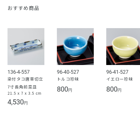
おすすめ商品
136-4-557
96-40-527
96-41-527
染付タコ唐草切立
トルコ珍味
イエロー珍味
7寸長角前菜皿
800
800
円
円
21.5 x 7 x 3.5 cm
4,530
円