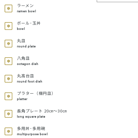
ラーメン
ramen bowl
ボール･玉丼
bowl
丸皿
round plate
八角皿
octagon dish
丸高台皿
round foot dish
プラター（楕円皿）
platter
長角プレート 20㎝～30㎝
long square plate
多用丼･多用碗
multipurpose bowl