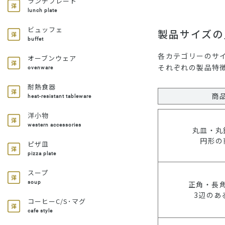
ランチプレート
lunch plate
ビュッフェ
製品サイズの
buffet
各カテゴリーのサ
オーブンウェア
それぞれの製品特
ovenware
耐熱食器
商
heat-resistant tableware
洋小物
western accessories
丸皿・丸
円形の
ピザ皿
pizza plate
スープ
正角・長
soup
3辺のあ
コーヒーC/S･マグ
cafe style