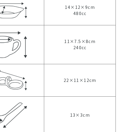
14×12×9cm
480cc
11×7.5×8cm
240cc
22×11×12cm
13×3cm