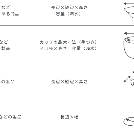
皿など
長辺×短辺×高さ
のある商品
容量（満水）
など
カップの最大寸法（手つき）
の製品
×口径×高さ 容量（満水）
形の製品
長辺×短辺×高さ
などの製品
長辺×幅