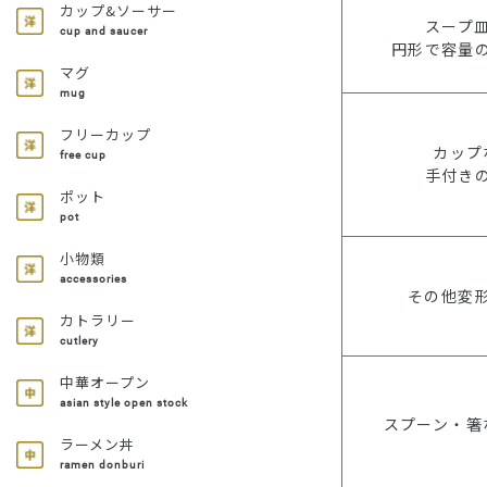
カップ&ソーサー
スープ
cup and saucer
円形で容量
マグ
mug
フリーカップ
カップ
free cup
手付き
ポット
pot
小物類
accessories
その他変
カトラリー
cutlery
中華オープン
asian style open stock
スプーン・箸
ラーメン丼
ramen donburi