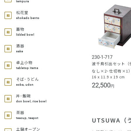
tempura
松花堂
shokado bento
蓋物
lidded bowl
酒器
sake
230-1-717
卓上小物
波千鳥引出セット（
tabletop items
なし×2･仕切有×1
16 x 11.9 x 19 cm
そば･うどん
22,500
soba, udon
円
丼･飯碗
don bowl, rice bowl
茶器
UTSUWA
teacup, teapot
土鍋オープン