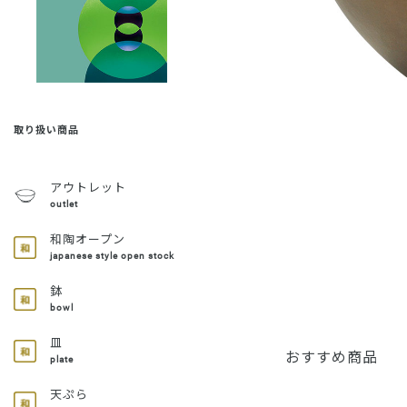
取り扱い商品
アウトレット
outlet
和陶オープン
japanese style open stock
鉢
bowl
皿
おすすめ商品
plate
天ぷら