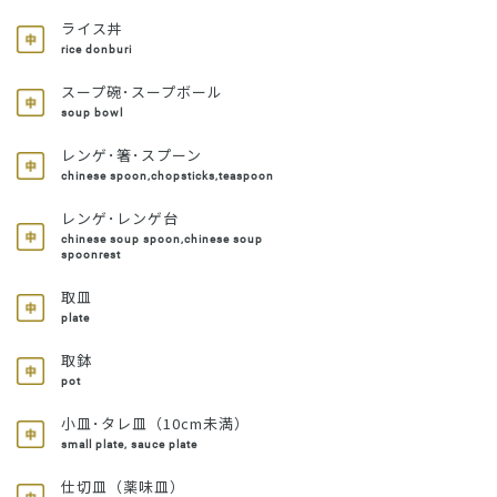
ライス丼
rice donburi
スープ碗･スープボール
soup bowl
レンゲ･箸･スプーン
chinese spoon,chopsticks,teaspoon
レンゲ･レンゲ台
chinese soup spoon,chinese soup
spoonrest
取皿
plate
取鉢
pot
小皿･タレ皿（10cm未満）
small plate, sauce plate
仕切皿（薬味皿）