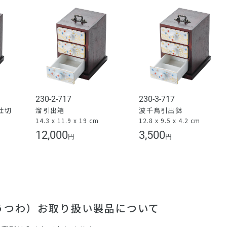
230-2-717
230-3-717
仕切
溜引出箱
波千鳥引出鉢
14.3 x 11.9 x 19 cm
12.8 x 9.5 x 4.2 cm
）
12,000
3,500
円
円
（うつわ）お取り扱い製品について