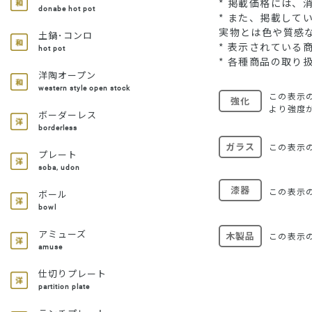
* 掲載価格には、
donabe hot pot
* また、掲載し
実物とは色や質感
土鍋･コンロ
* 表示されてい
hot pot
* 各種商品の取り
洋陶オープン
western style open stock
この表示
強化
より強度
ボーダーレス
borderless
ガラス
この表示
プレート
soba, udon
漆器
この表示
ボール
bowl
アミューズ
木製品
この表示
amuse
仕切りプレート
partition plate