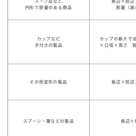
スープ皿など
長辺×短辺
円形で容量のある商品
容量（満
カップなど
カップの最大寸
手付きの製品
×口径×高さ 
その他変形の製品
長辺×短辺
スプーン・箸などの製品
長辺×