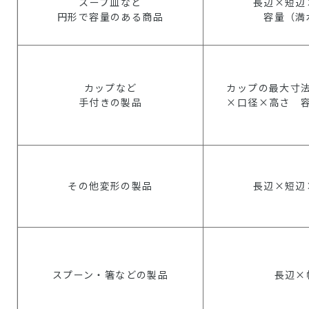
スープ皿など
長辺×短辺
円形で容量のある商品
容量（満
カップなど
カップの最大寸
手付きの製品
×口径×高さ 
その他変形の製品
長辺×短辺
スプーン・箸などの製品
長辺×