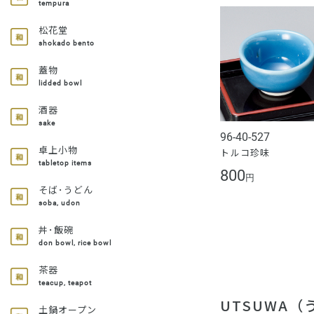
tempura
松花堂
shokado bento
蓋物
lidded bowl
酒器
sake
96-40-527
卓上小物
トルコ珍味
tabletop items
800
円
そば･うどん
soba, udon
丼･飯碗
don bowl, rice bowl
茶器
teacup, teapot
UTSUWA
土鍋オープン