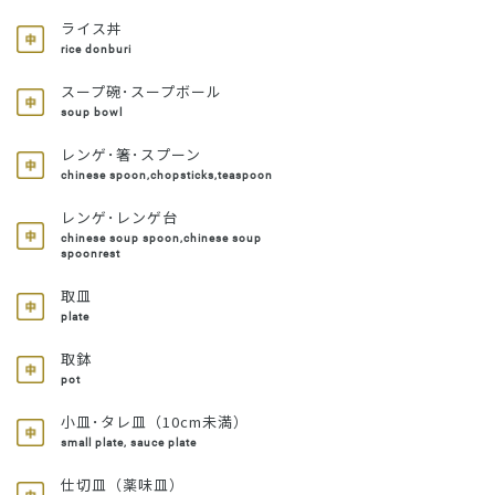
ライス丼
rice donburi
スープ碗･スープボール
soup bowl
レンゲ･箸･スプーン
chinese spoon,chopsticks,teaspoon
レンゲ･レンゲ台
chinese soup spoon,chinese soup
spoonrest
取皿
plate
取鉢
pot
小皿･タレ皿（10cm未満）
small plate, sauce plate
仕切皿（薬味皿）