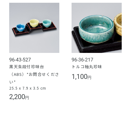
96-43-527
96-36-217
黒天朱段付珍味台
トルコ釉丸珍味
（ABS）*お問合せくださ
1,100
円
い*
25.5 x 7.9 x 3.5 cm
2,200
円