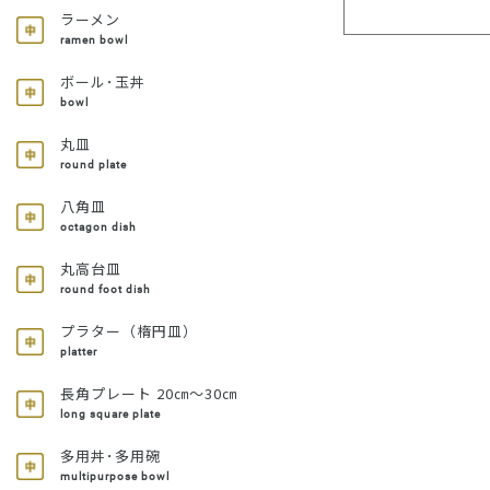
ラーメン
ramen bowl
ボール･玉丼
bowl
丸皿
round plate
八角皿
octagon dish
丸高台皿
round foot dish
プラター（楕円皿）
platter
長角プレート 20㎝～30㎝
long square plate
多用丼･多用碗
multipurpose bowl