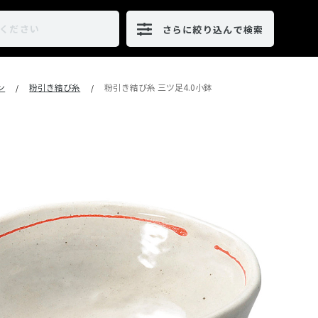
さらに絞り込んで検索
ン
粉引き結び糸
粉引き結び糸 三ツ足4.0小鉢
/
/