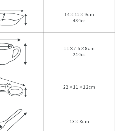
14×12×9cm
480cc
11×7.5×8cm
240cc
22×11×12cm
13×3cm