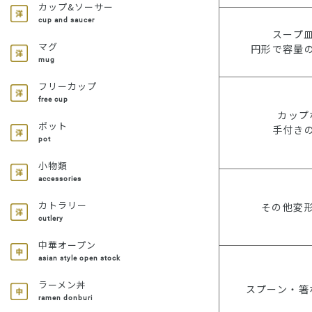
カップ&ソーサー
cup and saucer
スープ
マグ
円形で容量
mug
フリーカップ
free cup
カップ
ポット
手付き
pot
小物類
accessories
カトラリー
その他変
cutlery
中華オープン
asian style open stock
ラーメン丼
スプーン・箸
ramen donburi