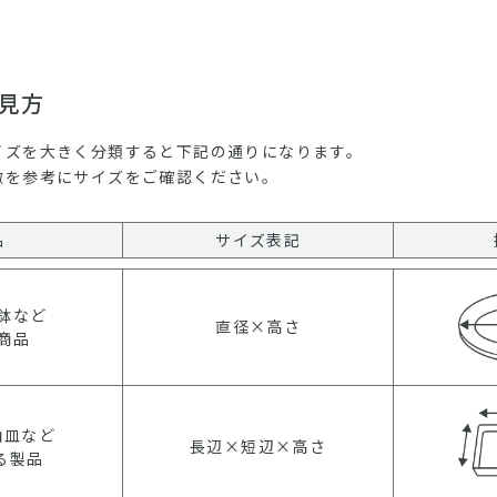
見方
イズを大きく分類すると下記の通りになります。
徴を参考にサイズをご確認ください。
品
サイズ表記
鉢など
直径×高さ
商品
角皿など
長辺×短辺×高さ
る製品