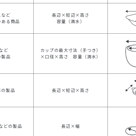
皿など
長辺×短辺×高さ
のある商品
容量（満水）
など
カップの最大寸法（手つき）
の製品
×口径×高さ 容量（満水）
形の製品
長辺×短辺×高さ
などの製品
長辺×幅