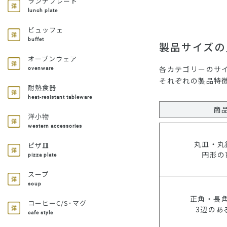
ランチプレート
lunch plate
ビュッフェ
buffet
製品サイズの
オーブンウェア
各カテゴリーのサ
ovenware
それぞれの製品特
耐熱食器
heat-resistant tableware
商
洋小物
western accessories
丸皿・丸
ピザ皿
円形の
pizza plate
スープ
soup
正角・長
コーヒーC/S･マグ
3辺のあ
cafe style