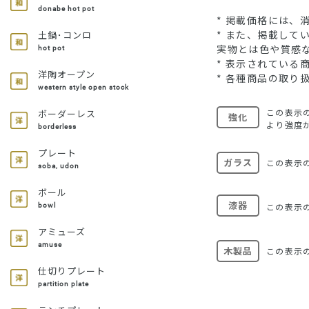
donabe hot pot
* 掲載価格には、
* また、掲載し
土鍋･コンロ
実物とは色や質感
hot pot
* 表示されてい
洋陶オープン
* 各種商品の取り
western style open stock
この表示
ボーダーレス
強化
より強度
borderless
プレート
ガラス
この表示
soba, udon
ボール
漆器
この表示
bowl
アミューズ
amuse
木製品
この表示
仕切りプレート
partition plate