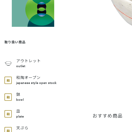
取り扱い商品
アウトレット
outlet
和陶オープン
japanese style open stock
鉢
bowl
皿
おすすめ商品
plate
天ぷら