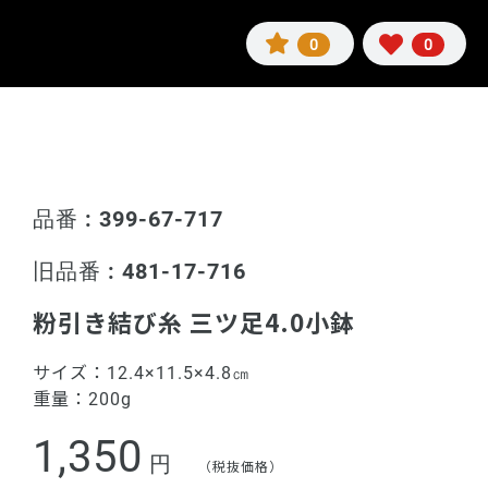
0
0
品番 : 399-67-717
旧品番 : 481-17-716
粉引き結び糸 三ツ足4.0小鉢
サイズ：
12.4×11.5×4.8㎝
重量：
200g
1,350
円
（税抜価格）