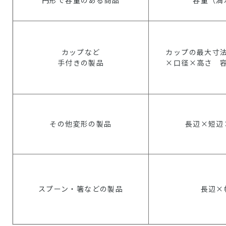
円形で容量のある商品
容量（満
カップなど
カップの最大寸
手付きの製品
×口径×高さ 
その他変形の製品
長辺×短辺
スプーン・箸などの製品
長辺×