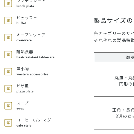
ランチプレート
lunch plate
ビュッフェ
製品サイズの
buffet
各カテゴリーのサ
オーブンウェア
それぞれの製品特
ovenware
耐熱食器
商
heat-resistant tableware
洋小物
western accessories
丸皿・丸
円形の
ピザ皿
pizza plate
スープ
正角・長
soup
3辺のあ
コーヒーC/S･マグ
cafe style