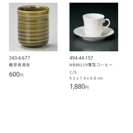
343-4-677
494-44-157
織部長湯呑
NB86119薄型コーヒー
C/S
600
円
9.5 x 7.4 x 6.8 cm
1,880
円