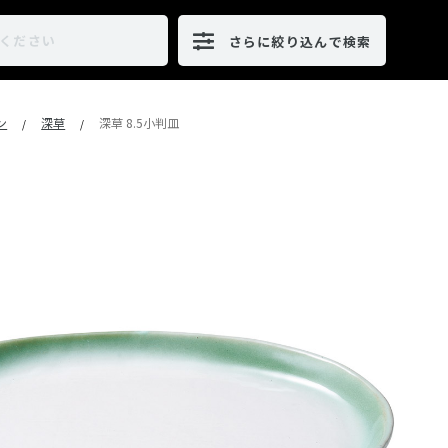
さらに絞り込んで検索
ン
深草
深草 8.5小判皿
/
/