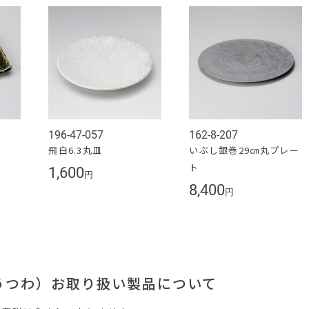
196-47-057
162-8-207
皿
飛白6.3丸皿
いぶし銀巻29㎝丸プレー
ト
1,600
円
8,400
円
（うつわ）お取り扱い製品について