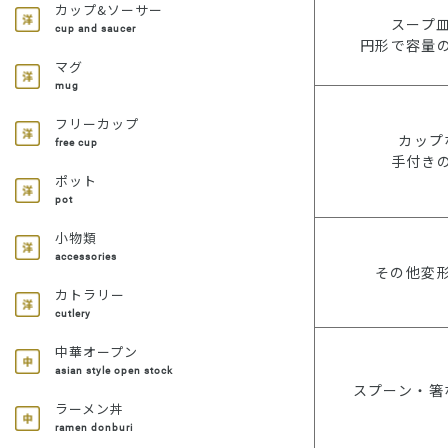
カップ&ソーサー
スープ
cup and saucer
円形で容量
マグ
mug
フリーカップ
カップ
free cup
手付き
ポット
pot
小物類
accessories
その他変
カトラリー
cutlery
中華オープン
asian style open stock
スプーン・箸
ラーメン丼
ramen donburi