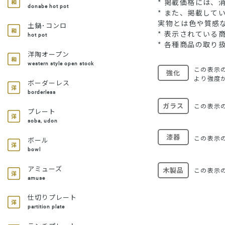
* 掲載価格には、
donabe hot pot
* また、掲載し
実物とは色や質感
土鍋･コンロ
* 表示されてい
hot pot
* 各種商品の取り
洋陶オープン
western style open stock
この表示
強化
より強度
ボーダーレス
borderless
ガラス
この表示
プレート
soba, udon
漆器
この表示
ボール
bowl
アミューズ
木製品
この表示
amuse
仕切りプレート
partition plate