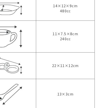
14×12×9cm
480cc
11×7.5×8cm
240cc
22×11×12cm
13×3cm