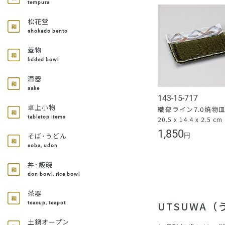
tempura
松花堂
shokado bento
蓋物
lidded bowl
酒器
sake
143-15-717
卓上小物
織部ライン7.0焼物
tabletop items
20.5 x 14.4 x 2.5 cm
1,850
そば･うどん
円
soba, udon
丼･飯碗
don bowl, rice bowl
茶器
UTSUWA
teacup, teapot
土鍋オープン