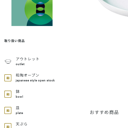
取り扱い商品
アウトレット
outlet
和陶オープン
japanese style open stock
鉢
bowl
皿
おすすめ商品
plate
天ぷら