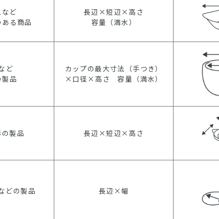
皿など
長辺×短辺×高さ
のある商品
容量（満水）
など
カップの最大寸法（手つき）
の製品
×口径×高さ 容量（満水）
形の製品
長辺×短辺×高さ
などの製品
長辺×幅