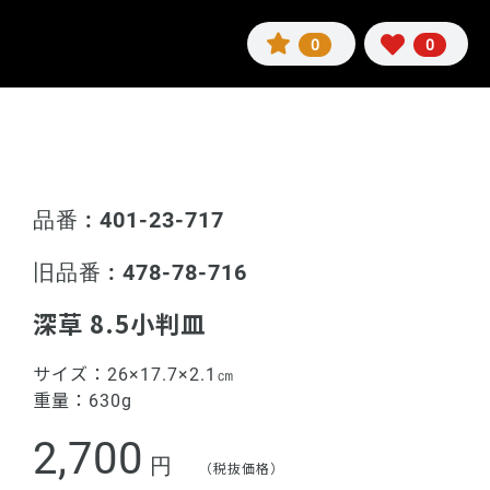
0
0
品番 : 401-23-717
旧品番 : 478-78-716
深草 8.5小判皿
サイズ：
26×17.7×2.1㎝
重量：
630g
2,700
円
（税抜価格）