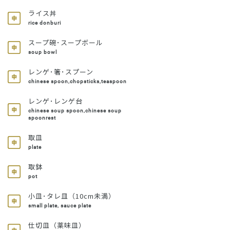
ライス丼
rice donburi
スープ碗･スープボール
soup bowl
レンゲ･箸･スプーン
chinese spoon,chopsticks,teaspoon
レンゲ･レンゲ台
chinese soup spoon,chinese soup
spoonrest
取皿
plate
取鉢
pot
小皿･タレ皿（10cm未満）
small plate, sauce plate
仕切皿（薬味皿）