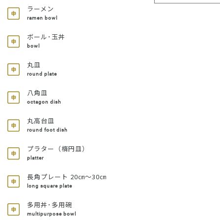
ラーメン
ramen bowl
ボール･玉丼
bowl
丸皿
round plate
八角皿
octagon dish
丸高台皿
round foot dish
プラター（楕円皿）
platter
長角プレート 20㎝～30㎝
long square plate
多用丼･多用碗
multipurpose bowl