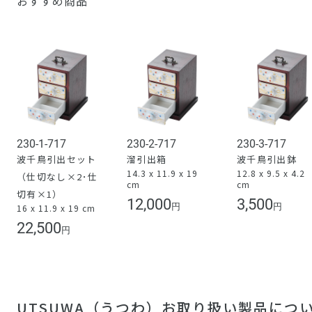
おすすめ商品
230-1-717
230-2-717
230-3-717
波千鳥引出セット
溜引出箱
波千鳥引出鉢
14.3 x 11.9 x 19
12.8 x 9.5 x 4.2
（仕切なし×2･仕
cm
cm
切有×1）
12,000
3,500
円
円
16 x 11.9 x 19 cm
22,500
円
UTSUWA（うつわ）お取り扱い製品につ