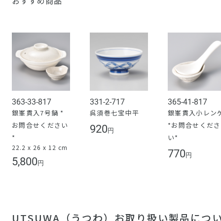
おすすめ商品
363-33-817
331-2-717
365-41-817
銀峯貫入7号鍋 *
呉須巻七宝中平
銀峯貫入小レン
お問合せください
*お問合せくださ
920
円
*
い*
22.2 x 26 x 12 cm
770
円
5,800
円
UTSUWA（うつわ）お取り扱い製品につ