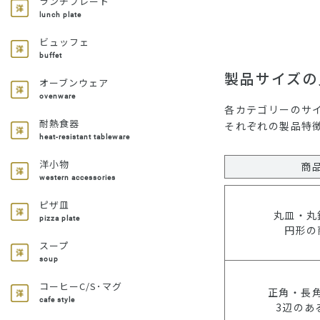
ランチプレート
lunch plate
ビュッフェ
buffet
製品サイズの
オーブンウェア
ovenware
各カテゴリーのサ
耐熱食器
それぞれの製品特
heat-resistant tableware
洋小物
商
western accessories
ピザ皿
丸皿・丸
pizza plate
円形の
スープ
soup
コーヒーC/S･マグ
正角・長
cafe style
3辺のあ