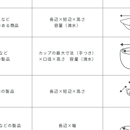
皿など
長辺×短辺×高さ
のある商品
容量（満水）
など
カップの最大寸法（手つき）
の製品
×口径×高さ 容量（満水）
形の製品
長辺×短辺×高さ
などの製品
長辺×幅