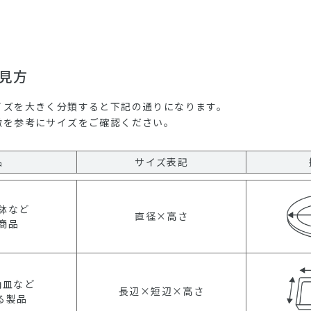
見方
イズを大きく分類すると下記の通りになります。
徴を参考にサイズをご確認ください。
品
サイズ表記
鉢など
直径×高さ
商品
角皿など
長辺×短辺×高さ
る製品