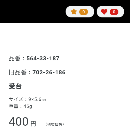
0
0
品番 : 564-33-187
旧品番 : 702-26-186
受台
サイズ：
9×5.6㎝
重量：
46g
400
円
（税抜価格）