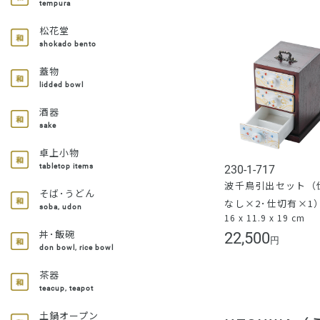
tempura
松花堂
shokado bento
蓋物
lidded bowl
酒器
sake
卓上小物
tabletop items
230-1-717
波千鳥引出セット（
そば･うどん
なし×2･仕切有×1
soba, udon
16 x 11.9 x 19 cm
丼･飯碗
22,500
円
don bowl, rice bowl
茶器
teacup, teapot
土鍋オープン