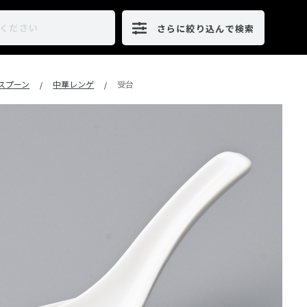
さらに絞り込んで検索
･スプーン
中華レンゲ
受台
/
/