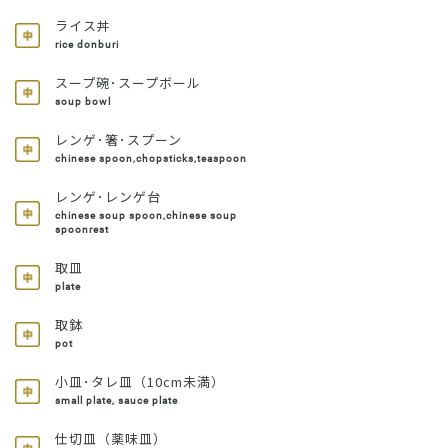
ライス丼
rice donburi
スープ碗･スープボール
soup bowl
レンゲ･箸･スプーン
chinese spoon,chopsticks,teaspoon
レンゲ･レンゲ台
chinese soup spoon,chinese soup
spoonrest
取皿
plate
取鉢
pot
小皿･タレ皿（10cm未満）
small plate, sauce plate
仕切皿（薬味皿）