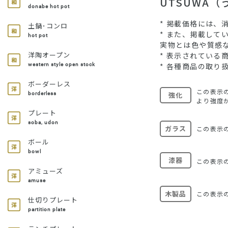
UTSUWA
donabe hot pot
* 掲載価格には、
土鍋･コンロ
* また、掲載し
hot pot
実物とは色や質感
洋陶オープン
* 表示されてい
* 各種商品の取り
western style open stock
ボーダーレス
この表示
強化
borderless
より強度
プレート
soba, udon
ガラス
この表示
ボール
bowl
漆器
この表示
アミューズ
amuse
木製品
この表示
仕切りプレート
partition plate