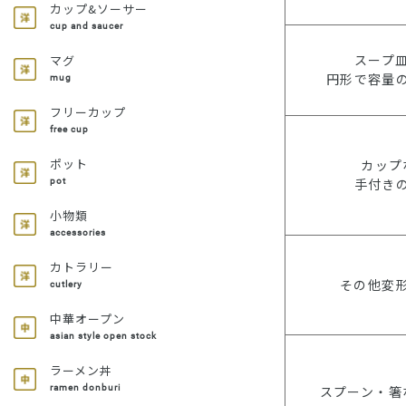
カップ&ソーサー
cup and saucer
スープ
マグ
円形で容量
mug
フリーカップ
free cup
ポット
カップ
手付き
pot
小物類
accessories
カトラリー
その他変
cutlery
中華オープン
asian style open stock
ラーメン丼
スプーン・箸
ramen donburi