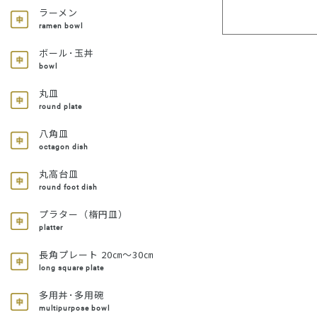
ラーメン
ramen bowl
ボール･玉丼
bowl
丸皿
round plate
八角皿
octagon dish
丸高台皿
round foot dish
プラター（楕円皿）
platter
長角プレート 20㎝～30㎝
long square plate
多用丼･多用碗
multipurpose bowl