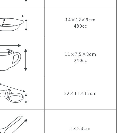
14×12×9cm
480cc
11×7.5×8cm
240cc
22×11×12cm
13×3cm