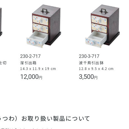
230-2-717
230-3-717
仕切
溜引出箱
波千鳥引出鉢
14.3 x 11.9 x 19 cm
12.8 x 9.5 x 4.2 cm
）
12,000
3,500
円
円
（うつわ）お取り扱い製品について