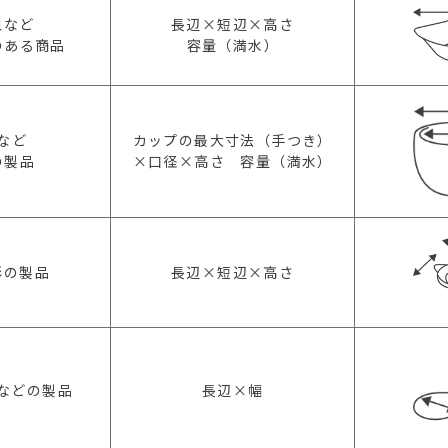
皿など
長辺×短辺×高さ
のある商品
容量（満水）
など
カップの最大寸法（手つき）
の製品
×口径×高さ 容量（満水）
形の製品
長辺×短辺×高さ
などの製品
長辺×幅