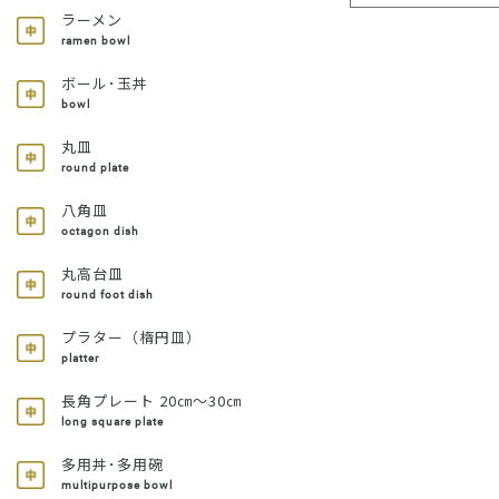
ラーメン
ramen bowl
ボール･玉丼
bowl
丸皿
round plate
八角皿
octagon dish
丸高台皿
round foot dish
プラター（楕円皿）
platter
長角プレート 20㎝～30㎝
long square plate
多用丼･多用碗
multipurpose bowl