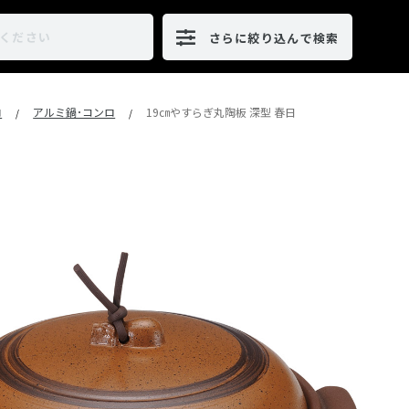
さらに絞り込んで検索
ロ
アルミ鍋･コンロ
19㎝やすらぎ丸陶板 深型 春日
/
/