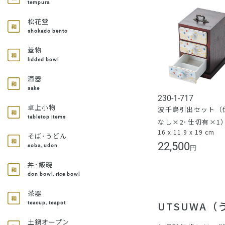
tempura
松花堂
shokado bento
蓋物
lidded bowl
酒器
sake
230-1-717
卓上小物
波千鳥引出セット（
tabletop items
なし×2･仕切有×1
16 x 11.9 x 19 cm
そば･うどん
22,500
soba, udon
円
丼･飯碗
don bowl, rice bowl
茶器
UTSUWA
teacup, teapot
土鍋オープン