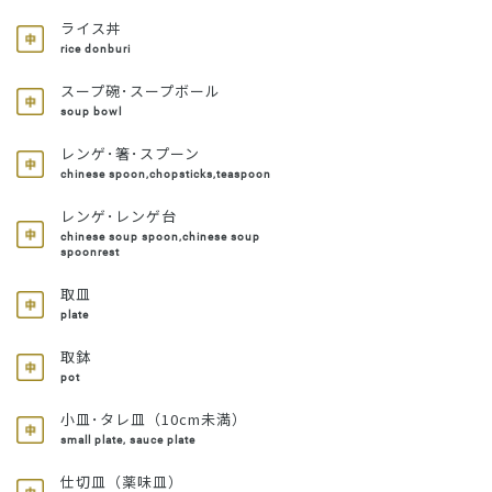
ライス丼
rice donburi
スープ碗･スープボール
soup bowl
レンゲ･箸･スプーン
chinese spoon,chopsticks,teaspoon
レンゲ･レンゲ台
chinese soup spoon,chinese soup
spoonrest
取皿
plate
取鉢
pot
小皿･タレ皿（10cm未満）
small plate, sauce plate
仕切皿（薬味皿）