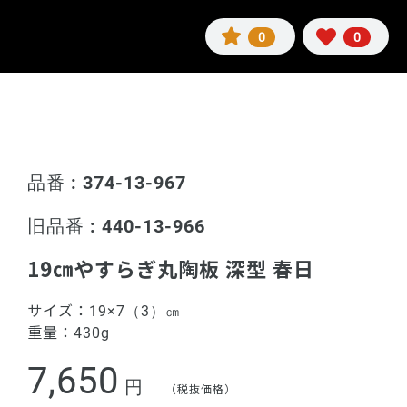
0
0
品番 : 374-13-967
旧品番 : 440-13-966
19㎝やすらぎ丸陶板 深型 春日
サイズ：
19×7（3）㎝
重量：
430g
7,650
円
（税抜価格）