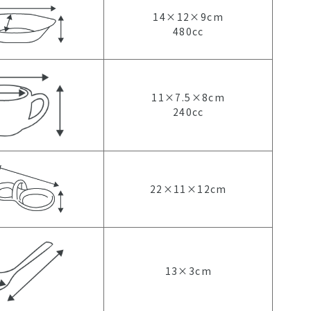
14×12×9cm
480cc
11×7.5×8cm
240cc
22×11×12cm
13×3cm