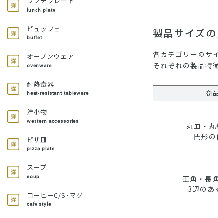
ランチプレート
lunch plate
ビュッフェ
製品サイズの
buffet
各カテゴリーのサ
オーブンウェア
それぞれの製品特
ovenware
耐熱食器
商
heat-resistant tableware
洋小物
western accessories
丸皿・丸
円形の
ピザ皿
pizza plate
スープ
正角・長
soup
3辺のあ
コーヒーC/S･マグ
cafe style