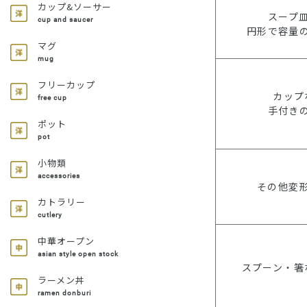
カップ&ソーサー
スープ
cup and saucer
円形で容量
マグ
mug
フリーカップ
カップ
free cup
手付き
ポット
pot
小物類
accessories
その他変
カトラリー
cutlery
中華オープン
asian style open stock
スプーン・箸
ラーメン丼
ramen donburi