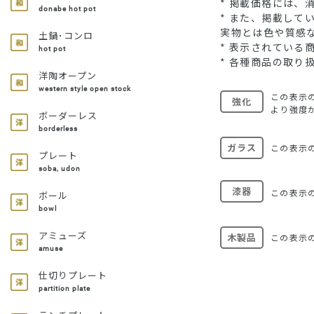
* 掲載価格には、
donabe hot pot
* また、掲載し
実物とは色や質感
土鍋･コンロ
* 表示されてい
hot pot
* 各種商品の取り
洋陶オープン
western style open stock
この表示
強化
より強度
ボーダーレス
borderless
ガラス
この表示
プレート
soba, udon
漆器
この表示
ボール
bowl
アミューズ
木製品
この表示
amuse
仕切りプレート
partition plate