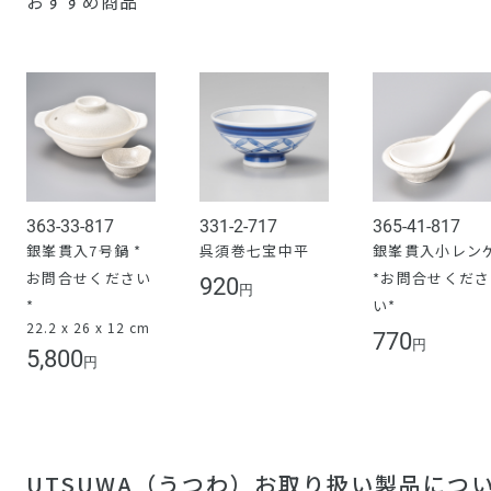
おすすめ商品
363-33-817
331-2-717
365-41-817
銀峯貫入7号鍋 *
呉須巻七宝中平
銀峯貫入小レン
お問合せください
*お問合せくださ
920
円
*
い*
22.2 x 26 x 12 cm
770
円
5,800
円
UTSUWA（うつわ）お取り扱い製品につ