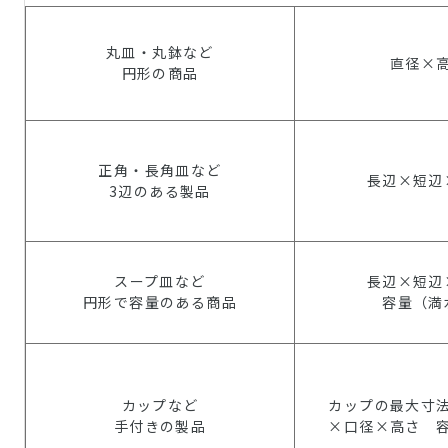
丸皿・丸鉢など
直径×
円形の商品
正角・長角皿など
長辺×短辺
3辺のある製品
スープ皿など
長辺×短辺
円形で容量のある商品
容量（満
カップなど
カップの最大寸
手付きの製品
×口径×高さ 