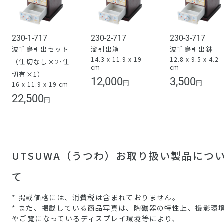
230-1-717
230-2-717
230-3-717
波千鳥引出セット
溜引出箱
波千鳥引出鉢
14.3 x 11.9 x 19
12.8 x 9.5 x 4.2
（仕切なし×2･仕
cm
cm
切有×1）
12,000
3,500
円
円
16 x 11.9 x 19 cm
22,500
円
UTSUWA（うつわ）お取り扱い製品につ
て
* 掲載価格には、消費税は含まれておりません。
* また、掲載している商品写真は、陶磁器の特性上、撮影環
やご覧になっているディスプレイ環境等により、