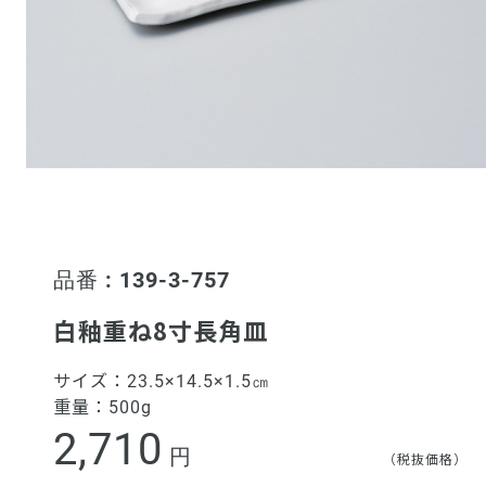
品番 : 139-3-757
白釉重ね8寸長角皿
サイズ：
23.5×14.5×1.5㎝
重量：
500g
2,710
円
（税抜価格）