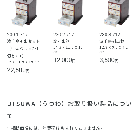
230-1-717
230-2-717
230-3-717
波千鳥引出セット
溜引出箱
波千鳥引出鉢
14.3 x 11.9 x 19
12.8 x 9.5 x 4.2
（仕切なし×2･仕
cm
cm
切有×1）
12,000
3,500
円
円
16 x 11.9 x 19 cm
22,500
円
UTSUWA（うつわ）お取り扱い製品につ
て
* 掲載価格には、消費税は含まれておりません。