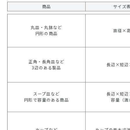
商品
サイズ
丸皿・丸鉢など
直径×
円形の商品
正角・長角皿など
長辺×短辺
3辺のある製品
スープ皿など
長辺×短辺
円形で容量のある商品
容量（満
カップなど
カップの最大寸