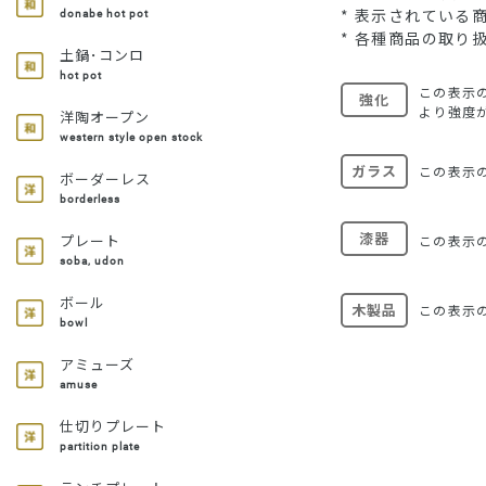
* 表示されてい
donabe hot pot
* 各種商品の取り
土鍋･コンロ
hot pot
この表示
強化
より強度
洋陶オープン
western style open stock
ガラス
この表示
ボーダーレス
borderless
漆器
プレート
この表示
soba, udon
ボール
木製品
この表示
bowl
アミューズ
amuse
仕切りプレート
partition plate