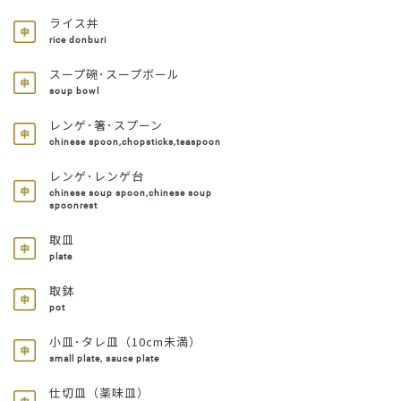
ライス丼
rice donburi
スープ碗･スープボール
soup bowl
レンゲ･箸･スプーン
chinese spoon,chopsticks,teaspoon
レンゲ･レンゲ台
chinese soup spoon,chinese soup
spoonrest
取皿
plate
取鉢
pot
小皿･タレ皿（10cm未満）
small plate, sauce plate
仕切皿（薬味皿）