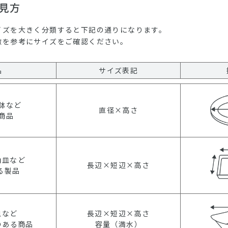
見方
イズを大きく分類すると下記の通りになります。
徴を参考にサイズをご確認ください。
品
サイズ表記
鉢など
直径×高さ
商品
角皿など
長辺×短辺×高さ
る製品
皿など
長辺×短辺×高さ
のある商品
容量（満水）