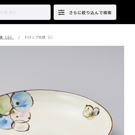
さらに絞り込んで検索
鉢（小）
ドロップ丸鉢（L）
/