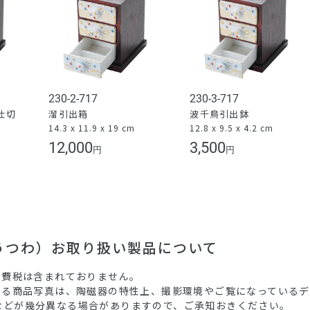
230-2-717
230-3-717
仕切
溜引出箱
波千鳥引出鉢
14.3 x 11.9 x 19 cm
12.8 x 9.5 x 4.2 cm
）
12,000
3,500
円
円
（うつわ）お取り扱い製品について
消費税は含まれておりません。
ている商品写真は、陶磁器の特性上、撮影環境やご覧になっている
などが幾分異なる場合がありますので、ご承知おきください。