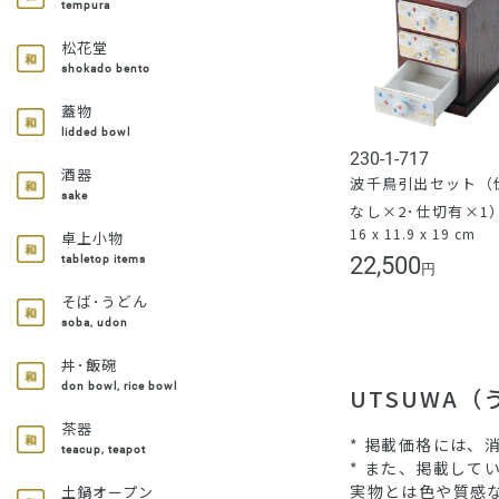
tempura
松花堂
shokado bento
蓋物
lidded bowl
230-1-717
酒器
波千鳥引出セット（
sake
なし×2･仕切有×1
16 x 11.9 x 19 cm
卓上小物
22,500
tabletop items
円
そば･うどん
soba, udon
丼･飯碗
don bowl, rice bowl
UTSUWA
茶器
* 掲載価格には、
teacup, teapot
* また、掲載し
実物とは色や質感
土鍋オープン