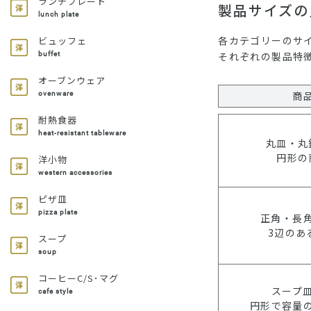
ランチプレート
製品サイズの
lunch plate
各カテゴリーのサ
ビュッフェ
それぞれの製品特
buffet
オーブンウェア
商
ovenware
耐熱食器
heat-resistant tableware
丸皿・丸
円形の
洋小物
western accessories
ピザ皿
pizza plate
正角・長
3辺のあ
スープ
soup
コーヒーC/S･マグ
スープ
cafe style
円形で容量