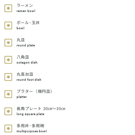
ラーメン
ramen bowl
ボール･玉丼
bowl
丸皿
round plate
八角皿
octagon dish
丸高台皿
round foot dish
プラター（楕円皿）
platter
長角プレート 20㎝～30㎝
long square plate
多用丼･多用碗
multipurpose bowl