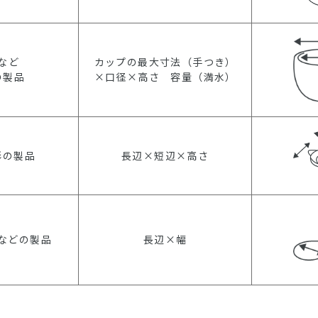
など
カップの最大寸法（手つき）
の製品
×口径×高さ 容量（満水）
形の製品
長辺×短辺×高さ
などの製品
長辺×幅