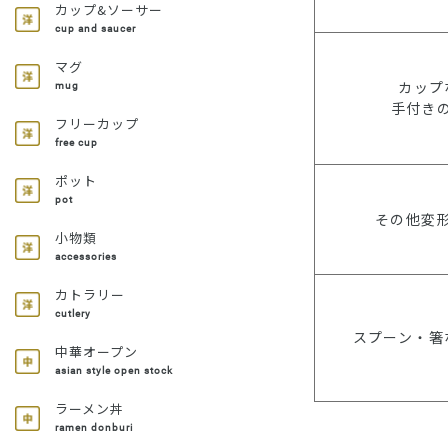
カップ&ソーサー
cup and saucer
マグ
カップ
mug
手付き
フリーカップ
free cup
ポット
pot
その他変
小物類
accessories
カトラリー
cutlery
スプーン・箸
中華オープン
asian style open stock
ラーメン丼
ramen donburi