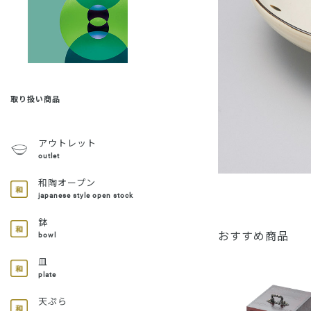
取り扱い商品
アウトレット
outlet
和陶オープン
japanese style open stock
鉢
おすすめ商品
bowl
皿
plate
天ぷら