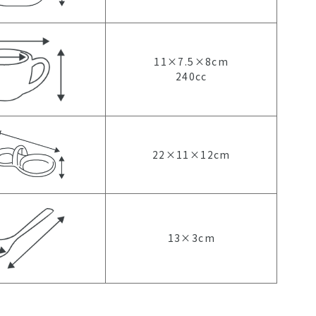
11×7.5×8cm
240cc
22×11×12cm
13×3cm