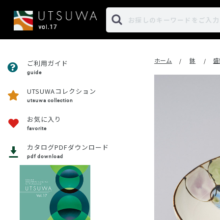
ホーム
鉢
盛
/
/
ご利用ガイド
guide
UTSUWAコレクション
utsuwa collection
お気に入り
favorite
カタログPDFダウンロード
pdf download