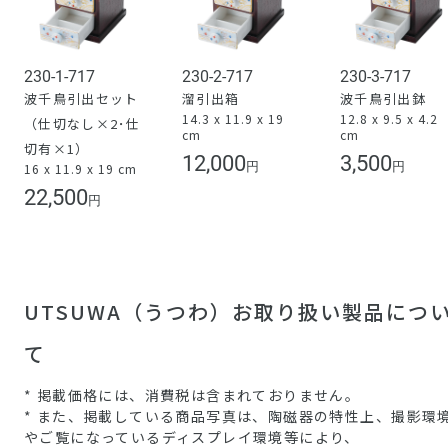
230-1-717
230-2-717
230-3-717
波千鳥引出セット
溜引出箱
波千鳥引出鉢
14.3 x 11.9 x 19
12.8 x 9.5 x 4.2
（仕切なし×2･仕
cm
cm
切有×1）
12,000
3,500
円
円
16 x 11.9 x 19 cm
22,500
円
UTSUWA（うつわ）お取り扱い製品につ
て
* 掲載価格には、消費税は含まれておりません。
* また、掲載している商品写真は、陶磁器の特性上、撮影環
やご覧になっているディスプレイ環境等により、