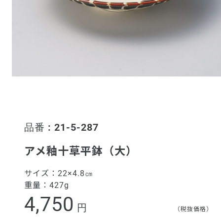
品番 : 21-5-287
アメ釉十草平鉢（大）
サイズ：
22×4.8㎝
重量：
427g
4,750
円
（税抜価格）