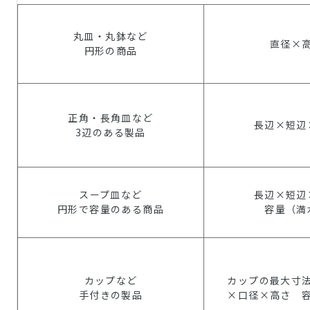
丸皿・丸鉢など
直径×
円形の商品
正角・長角皿など
長辺×短辺
3辺のある製品
スープ皿など
長辺×短辺
円形で容量のある商品
容量（満
カップなど
カップの最大寸
手付きの製品
×口径×高さ 